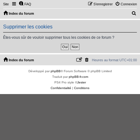
Site
FAQ
S’enregistrer
Connexion
R
Index du forum
e
Supprimer les cookies
c
h
Êtes-vous sûr de vouloir supprimer tous les cookies de ce forum ?
e
r
c
Index du forum
Heures au format
UTC+01:00
h
Développé par
phpBB
® Forum Software © phpBB Limited
e
Traduit par
phpBB-fr.com
r
PS4 Pro style ©
Jester
Confidentialité
|
Conditions