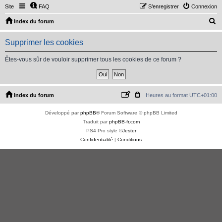
Site
FAQ
S’enregistrer
Connexion
R
Index du forum
e
Supprimer les cookies
c
h
Êtes-vous sûr de vouloir supprimer tous les cookies de ce forum ?
e
r
c
Index du forum
Heures au format
UTC+01:00
h
Développé par
phpBB
® Forum Software © phpBB Limited
e
Traduit par
phpBB-fr.com
r
PS4 Pro style ©
Jester
Confidentialité
|
Conditions