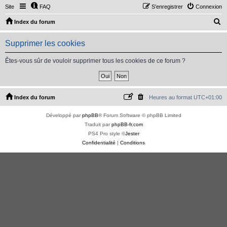
Site
FAQ
S’enregistrer
Connexion
R
Index du forum
e
Supprimer les cookies
c
h
Êtes-vous sûr de vouloir supprimer tous les cookies de ce forum ?
e
r
c
Index du forum
Heures au format
UTC+01:00
h
Développé par
phpBB
® Forum Software © phpBB Limited
e
Traduit par
phpBB-fr.com
r
PS4 Pro style ©
Jester
Confidentialité
|
Conditions