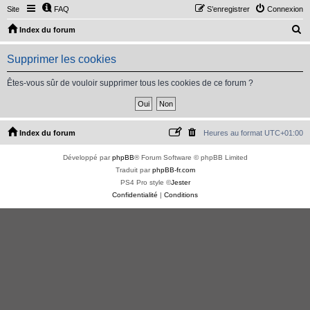
Site
FAQ
S’enregistrer
Connexion
R
Index du forum
e
Supprimer les cookies
c
h
Êtes-vous sûr de vouloir supprimer tous les cookies de ce forum ?
e
r
c
Index du forum
Heures au format
UTC+01:00
h
Développé par
phpBB
® Forum Software © phpBB Limited
e
Traduit par
phpBB-fr.com
r
PS4 Pro style ©
Jester
Confidentialité
|
Conditions