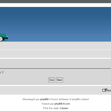
m ?
Nou
Développé par
phpBB
® Forum Software © phpBB Limited
Traduit par
phpBB-fr.com
PS4 Pro style ©
Jester