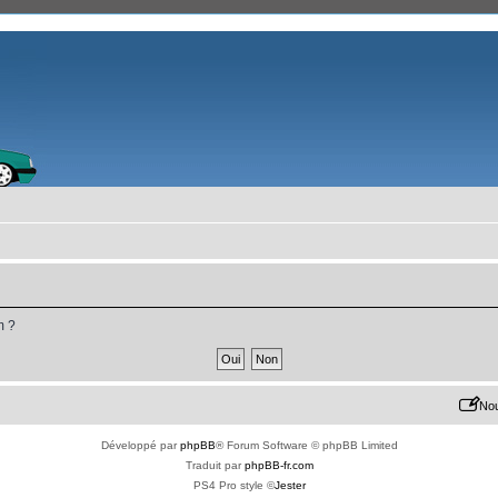
m ?
Nou
Développé par
phpBB
® Forum Software © phpBB Limited
Traduit par
phpBB-fr.com
PS4 Pro style ©
Jester