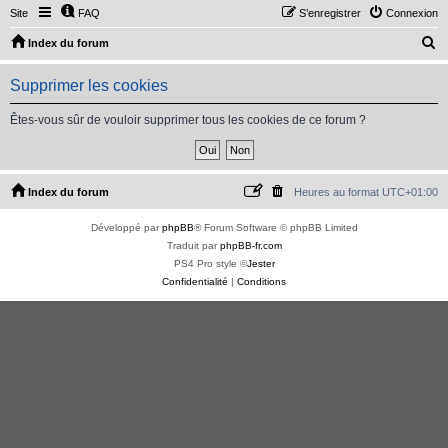
Site
FAQ
S’enregistrer
Connexion
R
Index du forum
e
Supprimer les cookies
c
h
Êtes-vous sûr de vouloir supprimer tous les cookies de ce forum ?
e
r
c
Index du forum
Heures au format
UTC+01:00
h
Développé par
phpBB
® Forum Software © phpBB Limited
e
Traduit par
phpBB-fr.com
r
PS4 Pro style ©
Jester
Confidentialité
|
Conditions