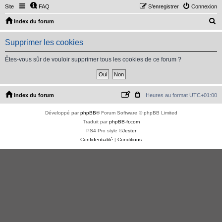
Site
FAQ
S’enregistrer
Connexion
R
Index du forum
e
Supprimer les cookies
c
h
Êtes-vous sûr de vouloir supprimer tous les cookies de ce forum ?
e
r
c
Index du forum
Heures au format
UTC+01:00
h
Développé par
phpBB
® Forum Software © phpBB Limited
e
Traduit par
phpBB-fr.com
r
PS4 Pro style ©
Jester
Confidentialité
|
Conditions