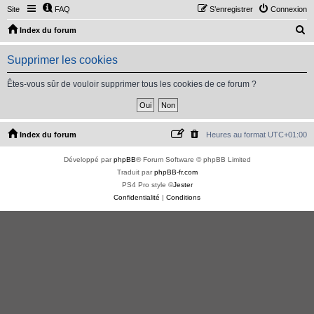
Site
FAQ
S’enregistrer
Connexion
R
Index du forum
e
Supprimer les cookies
c
h
Êtes-vous sûr de vouloir supprimer tous les cookies de ce forum ?
e
r
c
Index du forum
Heures au format
UTC+01:00
h
Développé par
phpBB
® Forum Software © phpBB Limited
e
Traduit par
phpBB-fr.com
r
PS4 Pro style ©
Jester
Confidentialité
|
Conditions