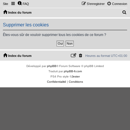
Site
FAQ
S’enregistrer
Connexion
R
Index du forum
e
Supprimer les cookies
c
h
Êtes-vous sûr de vouloir supprimer tous les cookies de ce forum ?
e
r
c
Index du forum
Heures au format
UTC+01:00
h
Développé par
phpBB
® Forum Software © phpBB Limited
e
Traduit par
phpBB-fr.com
r
PS4 Pro style ©
Jester
Confidentialité
|
Conditions