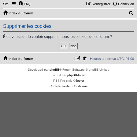
Site
FAQ
S’enregistrer
Connexion
R
Index du forum
e
Supprimer les cookies
c
h
Êtes-vous sûr de vouloir supprimer tous les cookies de ce forum ?
e
r
c
Index du forum
Heures au format
UTC+01:00
h
Développé par
phpBB
® Forum Software © phpBB Limited
e
Traduit par
phpBB-fr.com
r
PS4 Pro style ©
Jester
Confidentialité
|
Conditions