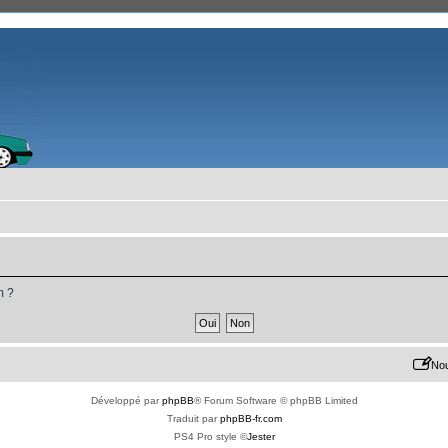
m ?
Nou
Développé par
phpBB
® Forum Software © phpBB Limited
Traduit par
phpBB-fr.com
PS4 Pro style ©
Jester