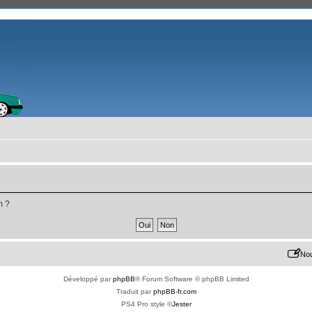
m ?
Nou
Développé par
phpBB
® Forum Software © phpBB Limited
Traduit par
phpBB-fr.com
PS4 Pro style ©
Jester