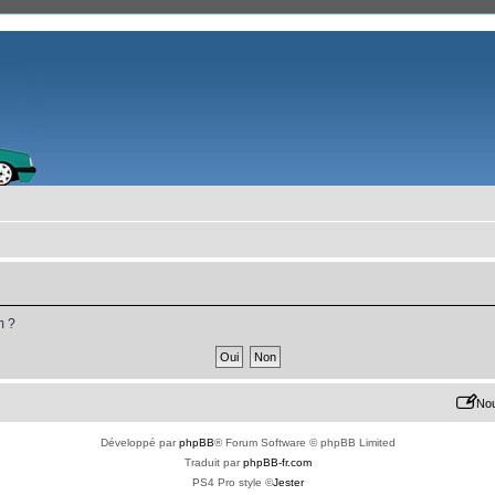
m ?
Nou
Développé par
phpBB
® Forum Software © phpBB Limited
Traduit par
phpBB-fr.com
PS4 Pro style ©
Jester