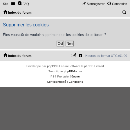
Site
FAQ
S’enregistrer
Connexion
R
Index du forum
e
Supprimer les cookies
c
h
Êtes-vous sûr de vouloir supprimer tous les cookies de ce forum ?
e
r
c
Index du forum
Heures au format
UTC+01:00
h
Développé par
phpBB
® Forum Software © phpBB Limited
e
Traduit par
phpBB-fr.com
r
PS4 Pro style ©
Jester
Confidentialité
|
Conditions