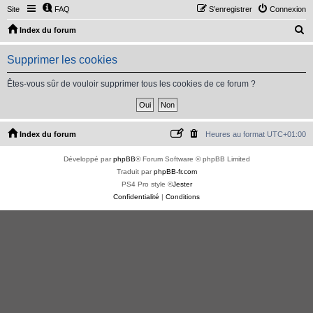
Site
FAQ
S’enregistrer
Connexion
R
Index du forum
e
Supprimer les cookies
c
h
Êtes-vous sûr de vouloir supprimer tous les cookies de ce forum ?
e
r
c
Index du forum
Heures au format
UTC+01:00
h
Développé par
phpBB
® Forum Software © phpBB Limited
e
Traduit par
phpBB-fr.com
r
PS4 Pro style ©
Jester
Confidentialité
|
Conditions