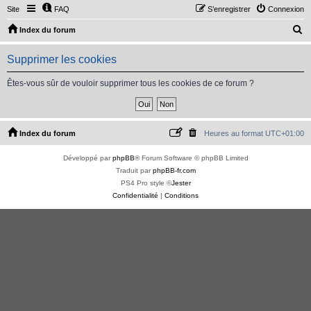
Site
FAQ
S’enregistrer
Connexion
R
Index du forum
e
Supprimer les cookies
c
h
Êtes-vous sûr de vouloir supprimer tous les cookies de ce forum ?
e
r
c
Index du forum
Heures au format
UTC+01:00
h
Développé par
phpBB
® Forum Software © phpBB Limited
e
Traduit par
phpBB-fr.com
r
PS4 Pro style ©
Jester
Confidentialité
|
Conditions