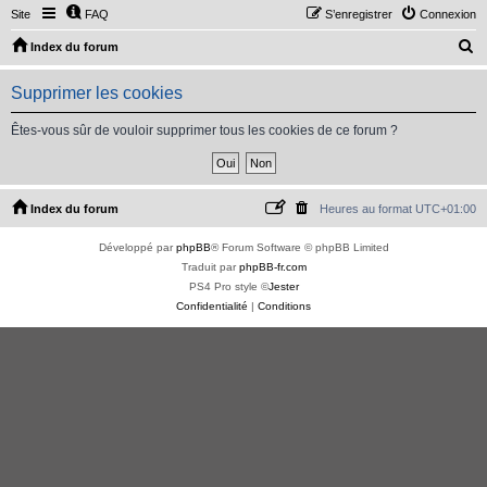
Site
FAQ
S’enregistrer
Connexion
R
Index du forum
e
Supprimer les cookies
c
h
Êtes-vous sûr de vouloir supprimer tous les cookies de ce forum ?
e
r
c
Index du forum
Heures au format
UTC+01:00
h
Développé par
phpBB
® Forum Software © phpBB Limited
e
Traduit par
phpBB-fr.com
r
PS4 Pro style ©
Jester
Confidentialité
|
Conditions