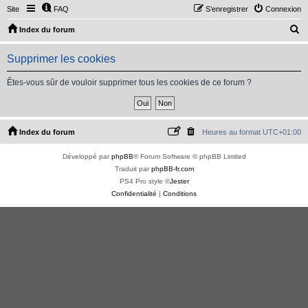
Site
FAQ
S’enregistrer
Connexion
R
Index du forum
e
Supprimer les cookies
c
h
Êtes-vous sûr de vouloir supprimer tous les cookies de ce forum ?
e
r
c
Index du forum
Heures au format
UTC+01:00
h
Développé par
phpBB
® Forum Software © phpBB Limited
e
Traduit par
phpBB-fr.com
r
PS4 Pro style ©
Jester
Confidentialité
|
Conditions