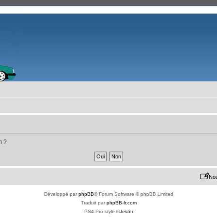
m ?
Nou
Développé par
phpBB
® Forum Software © phpBB Limited
Traduit par
phpBB-fr.com
PS4 Pro style ©
Jester