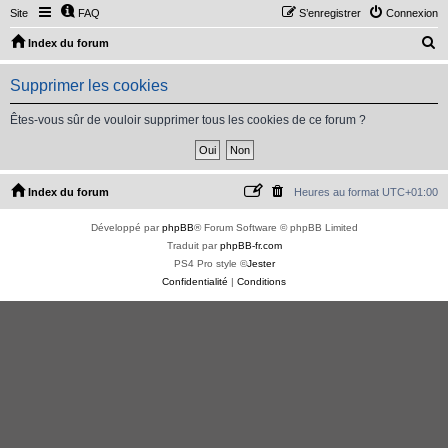
Site
FAQ
S’enregistrer
Connexion
R
Index du forum
e
Supprimer les cookies
c
h
Êtes-vous sûr de vouloir supprimer tous les cookies de ce forum ?
e
r
c
Index du forum
Heures au format
UTC+01:00
h
Développé par
phpBB
® Forum Software © phpBB Limited
e
Traduit par
phpBB-fr.com
r
PS4 Pro style ©
Jester
Confidentialité
|
Conditions