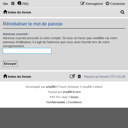
Site
FAQ
S’enregistrer
Connexion
R
Index du forum
e
Réinitialiser le mot de passse
c
h
Adresse courriel :
Adresse courriel associée à votre compte. Si vous ne l’avez pas modifiée via votre
e
panneau d’utilisateur, il s’agit de l’adresse que vous avez fournie lors de votre
enregistrement.
r
c
h
e
r
Index du forum
Heures au format
UTC+01:00
Développé par
phpBB
® Forum Software © phpBB Limited
Traduit par
phpBB-fr.com
PS4 Pro style ©
Jester
Confidentialité
|
Conditions