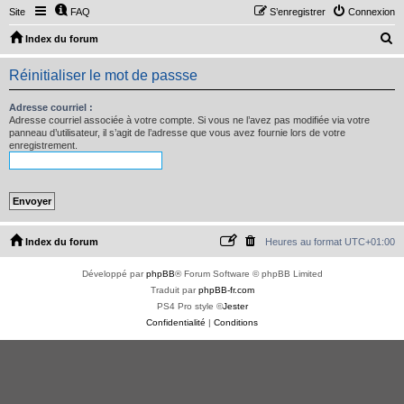
Site
FAQ
S’enregistrer
Connexion
R
Index du forum
e
Réinitialiser le mot de passse
c
h
Adresse courriel :
Adresse courriel associée à votre compte. Si vous ne l’avez pas modifiée via votre
e
panneau d’utilisateur, il s’agit de l’adresse que vous avez fournie lors de votre
enregistrement.
r
c
h
e
r
Index du forum
Heures au format
UTC+01:00
Développé par
phpBB
® Forum Software © phpBB Limited
Traduit par
phpBB-fr.com
PS4 Pro style ©
Jester
Confidentialité
|
Conditions