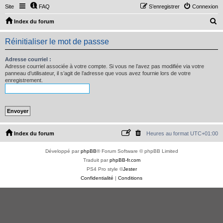
Site
FAQ
S’enregistrer
Connexion
R
Index du forum
e
Réinitialiser le mot de passse
c
h
Adresse courriel :
Adresse courriel associée à votre compte. Si vous ne l’avez pas modifiée via votre
e
panneau d’utilisateur, il s’agit de l’adresse que vous avez fournie lors de votre
enregistrement.
r
c
h
e
r
Index du forum
Heures au format
UTC+01:00
Développé par
phpBB
® Forum Software © phpBB Limited
Traduit par
phpBB-fr.com
PS4 Pro style ©
Jester
Confidentialité
|
Conditions