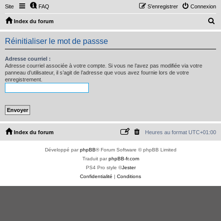
Site
FAQ
S’enregistrer
Connexion
R
Index du forum
e
Réinitialiser le mot de passse
c
h
Adresse courriel :
Adresse courriel associée à votre compte. Si vous ne l’avez pas modifiée via votre
e
panneau d’utilisateur, il s’agit de l’adresse que vous avez fournie lors de votre
enregistrement.
r
c
h
e
r
Index du forum
Heures au format
UTC+01:00
Développé par
phpBB
® Forum Software © phpBB Limited
Traduit par
phpBB-fr.com
PS4 Pro style ©
Jester
Confidentialité
|
Conditions