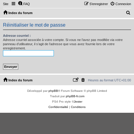
Site
FAQ
S’enregistrer
Connexion
R
Index du forum
e
Réinitialiser le mot de passse
c
h
Adresse courriel :
Adresse courriel associée à votre compte. Si vous ne l’avez pas modifiée via votre
e
panneau d’utilisateur, il s’agit de l’adresse que vous avez fournie lors de votre
enregistrement.
r
c
h
e
r
Index du forum
Heures au format
UTC+01:00
Développé par
phpBB
® Forum Software © phpBB Limited
Traduit par
phpBB-fr.com
PS4 Pro style ©
Jester
Confidentialité
|
Conditions