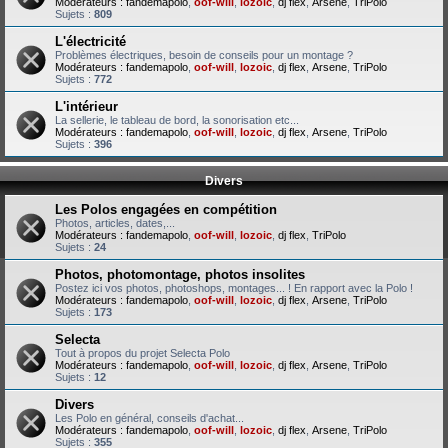
Modérateurs :
fandemapolo
,
oof-will
,
lozoic
,
dj flex
,
Arsene
,
TriPolo
Sujets :
809
L'électricité
Problèmes électriques, besoin de conseils pour un montage ?
Modérateurs :
fandemapolo
,
oof-will
,
lozoic
,
dj flex
,
Arsene
,
TriPolo
Sujets :
772
L'intérieur
La sellerie, le tableau de bord, la sonorisation etc...
Modérateurs :
fandemapolo
,
oof-will
,
lozoic
,
dj flex
,
Arsene
,
TriPolo
Sujets :
396
Divers
Les Polos engagées en compétition
Photos, articles, dates,...
Modérateurs :
fandemapolo
,
oof-will
,
lozoic
,
dj flex
,
TriPolo
Sujets :
24
Photos, photomontage, photos insolites
Postez ici vos photos, photoshops, montages... ! En rapport avec la Polo !
Modérateurs :
fandemapolo
,
oof-will
,
lozoic
,
dj flex
,
Arsene
,
TriPolo
Sujets :
173
Selecta
Tout à propos du projet Selecta Polo
Modérateurs :
fandemapolo
,
oof-will
,
lozoic
,
dj flex
,
Arsene
,
TriPolo
Sujets :
12
Divers
Les Polo en général, conseils d'achat...
Modérateurs :
fandemapolo
,
oof-will
,
lozoic
,
dj flex
,
Arsene
,
TriPolo
Sujets :
355