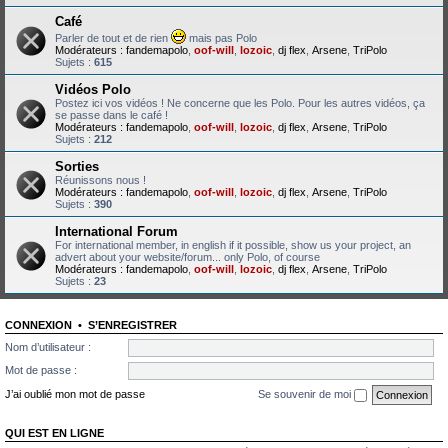
Café
Parler de tout et de rien
mais pas Polo
Modérateurs :
fandemapolo
,
oof-will
,
lozoic
,
dj flex
,
Arsene
,
TriPolo
Sujets :
615
Vidéos Polo
Postez ici vos vidéos ! Ne concerne que les Polo. Pour les autres vidéos, ça
se passe dans le café !
Modérateurs :
fandemapolo
,
oof-will
,
lozoic
,
dj flex
,
Arsene
,
TriPolo
Sujets :
212
Sorties
Réunissons nous !
Modérateurs :
fandemapolo
,
oof-will
,
lozoic
,
dj flex
,
Arsene
,
TriPolo
Sujets :
390
International Forum
For international member, in english if it possible, show us your project, an
advert about your website/forum... only Polo, of course
Modérateurs :
fandemapolo
,
oof-will
,
lozoic
,
dj flex
,
Arsene
,
TriPolo
Sujets :
23
CONNEXION
•
S’ENREGISTRER
Nom d’utilisateur :
Mot de passe :
J’ai oublié mon mot de passe
Se souvenir de moi
QUI EST EN LIGNE