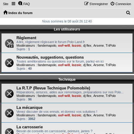
Site
FAQ
S’enregistrer
Connexion
R
Index du forum
e
Nous sommes le 08 août 26 12:40
c
Les utilisateurs
h
Règlement
e
A lire, règlement régissant le forum Polo-Land.fr
Modérateurs :
fandemapolo
,
oof-will
,
lozoic
,
dj flex
,
Arsene
,
TriPolo
r
Sujets :
1
c
Nouveautés, suggestions, questions
Toutes améliorations ou questions sur le forum, parlez-en ici
h
Modérateurs :
fandemapolo
,
oof-will
,
lozoic
,
dj flex
,
Arsene
,
TriPolo
Sujets :
40
e
r
Technique
La R.T.P (Revue Technique Polomobile)
Réparations, astuces, aides aux remontages, préparations sur nos Polo...
Modérateurs :
fandemapolo
,
oof-will
,
lozoic
,
dj flex
,
Arsene
,
TriPolo
Sujets :
96
La mécanique
Venez discuter de vos ennuis, et donnez vos solutions !
Modérateurs :
fandemapolo
,
oof-will
,
lozoic
,
dj flex
,
Arsene
,
TriPolo
Sujets :
3862
La carrosserie
Besoin de conseils en carrosserie, peinture, jantes ?