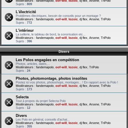
Modérateurs :
fandemapolo
,
oof-will
,
lozoic
,
dj flex
,
Arsene
,
TriPolo
Sujets :
809
L'électricité
Problèmes électriques, besoin de conseils pour un montage ?
Modérateurs :
fandemapolo
,
oof-will
,
lozoic
,
dj flex
,
Arsene
,
TriPolo
Sujets :
772
L'intérieur
La sellerie, le tableau de bord, la sonorisation etc...
Modérateurs :
fandemapolo
,
oof-will
,
lozoic
,
dj flex
,
Arsene
,
TriPolo
Sujets :
396
Divers
Les Polos engagées en compétition
Photos, articles, dates,...
Modérateurs :
fandemapolo
,
oof-will
,
lozoic
,
dj flex
,
TriPolo
Sujets :
24
Photos, photomontage, photos insolites
Postez ici vos photos, photoshops, montages... ! En rapport avec la Polo !
Modérateurs :
fandemapolo
,
oof-will
,
lozoic
,
dj flex
,
Arsene
,
TriPolo
Sujets :
173
Selecta
Tout à propos du projet Selecta Polo
Modérateurs :
fandemapolo
,
oof-will
,
lozoic
,
dj flex
,
Arsene
,
TriPolo
Sujets :
12
Divers
Les Polo en général, conseils d'achat...
Modérateurs :
fandemapolo
,
oof-will
,
lozoic
,
dj flex
,
Arsene
,
TriPolo
Sujets :
355