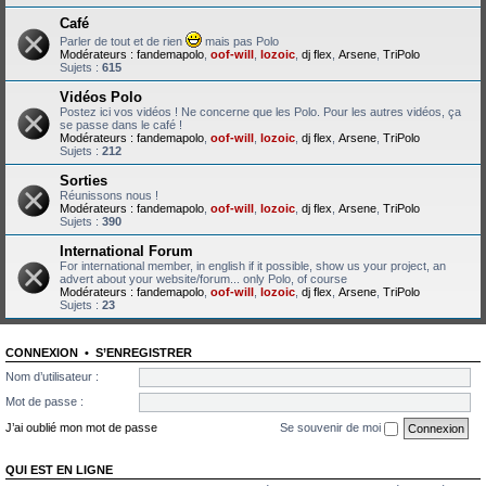
Café
Parler de tout et de rien
mais pas Polo
Modérateurs :
fandemapolo
,
oof-will
,
lozoic
,
dj flex
,
Arsene
,
TriPolo
Sujets :
615
Vidéos Polo
Postez ici vos vidéos ! Ne concerne que les Polo. Pour les autres vidéos, ça
se passe dans le café !
Modérateurs :
fandemapolo
,
oof-will
,
lozoic
,
dj flex
,
Arsene
,
TriPolo
Sujets :
212
Sorties
Réunissons nous !
Modérateurs :
fandemapolo
,
oof-will
,
lozoic
,
dj flex
,
Arsene
,
TriPolo
Sujets :
390
International Forum
For international member, in english if it possible, show us your project, an
advert about your website/forum... only Polo, of course
Modérateurs :
fandemapolo
,
oof-will
,
lozoic
,
dj flex
,
Arsene
,
TriPolo
Sujets :
23
CONNEXION
•
S’ENREGISTRER
Nom d’utilisateur :
Mot de passe :
J’ai oublié mon mot de passe
Se souvenir de moi
QUI EST EN LIGNE