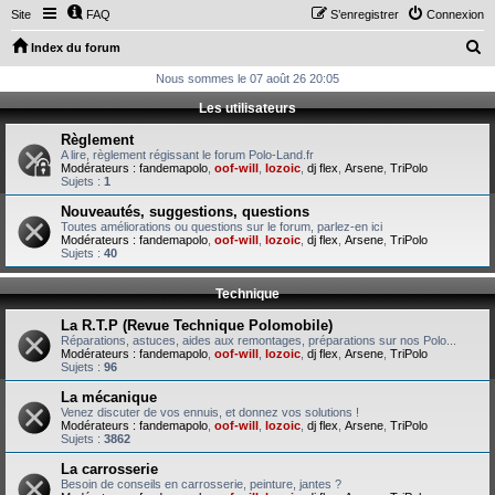
Site
FAQ
S’enregistrer
Connexion
R
Index du forum
e
Nous sommes le 07 août 26 20:05
c
Les utilisateurs
h
Règlement
e
A lire, règlement régissant le forum Polo-Land.fr
Modérateurs :
fandemapolo
,
oof-will
,
lozoic
,
dj flex
,
Arsene
,
TriPolo
r
Sujets :
1
c
Nouveautés, suggestions, questions
Toutes améliorations ou questions sur le forum, parlez-en ici
h
Modérateurs :
fandemapolo
,
oof-will
,
lozoic
,
dj flex
,
Arsene
,
TriPolo
Sujets :
40
e
r
Technique
La R.T.P (Revue Technique Polomobile)
Réparations, astuces, aides aux remontages, préparations sur nos Polo...
Modérateurs :
fandemapolo
,
oof-will
,
lozoic
,
dj flex
,
Arsene
,
TriPolo
Sujets :
96
La mécanique
Venez discuter de vos ennuis, et donnez vos solutions !
Modérateurs :
fandemapolo
,
oof-will
,
lozoic
,
dj flex
,
Arsene
,
TriPolo
Sujets :
3862
La carrosserie
Besoin de conseils en carrosserie, peinture, jantes ?