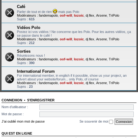
Café
Parler de tout et de rien
mais pas Polo
Modérateurs :
fandemapolo
,
oof-will
,
lozoic
,
dj flex
,
Arsene
,
TriPolo
Sujets :
615
Vidéos Polo
Postez ici vos vidéos ! Ne concerne que les Polo. Pour les autres vidéos, ça
se passe dans le café !
Modérateurs :
fandemapolo
,
oof-will
,
lozoic
,
dj flex
,
Arsene
,
TriPolo
Sujets :
212
Sorties
Réunissons nous !
Modérateurs :
fandemapolo
,
oof-will
,
lozoic
,
dj flex
,
Arsene
,
TriPolo
Sujets :
390
International Forum
For international member, in english if it possible, show us your project, an
advert about your website/forum... only Polo, of course
Modérateurs :
fandemapolo
,
oof-will
,
lozoic
,
dj flex
,
Arsene
,
TriPolo
Sujets :
23
CONNEXION
•
S’ENREGISTRER
Nom d’utilisateur :
Mot de passe :
J’ai oublié mon mot de passe
Se souvenir de moi
QUI EST EN LIGNE