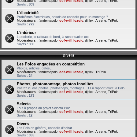
Modérateurs :
fandemapolo
,
oof-will
,
lozoic
,
dj flex
,
Arsene
,
TriPolo
Sujets :
809
L'électricité
Problèmes électriques, besoin de conseils pour un montage ?
Modérateurs :
fandemapolo
,
oof-will
,
lozoic
,
dj flex
,
Arsene
,
TriPolo
Sujets :
772
L'intérieur
La sellerie, le tableau de bord, la sonorisation etc...
Modérateurs :
fandemapolo
,
oof-will
,
lozoic
,
dj flex
,
Arsene
,
TriPolo
Sujets :
396
Divers
Les Polos engagées en compétition
Photos, articles, dates,...
Modérateurs :
fandemapolo
,
oof-will
,
lozoic
,
dj flex
,
TriPolo
Sujets :
24
Photos, photomontage, photos insolites
Postez ici vos photos, photoshops, montages... ! En rapport avec la Polo !
Modérateurs :
fandemapolo
,
oof-will
,
lozoic
,
dj flex
,
Arsene
,
TriPolo
Sujets :
173
Selecta
Tout à propos du projet Selecta Polo
Modérateurs :
fandemapolo
,
oof-will
,
lozoic
,
dj flex
,
Arsene
,
TriPolo
Sujets :
12
Divers
Les Polo en général, conseils d'achat...
Modérateurs :
fandemapolo
,
oof-will
,
lozoic
,
dj flex
,
Arsene
,
TriPolo
Sujets :
355