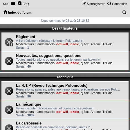
Site
FAQ
S’enregistrer
Connexion
R
Index du forum
e
Nous sommes le 08 août 26 10:32
c
Les utilisateurs
h
Règlement
e
A lire, règlement régissant le forum Polo-Land.fr
Modérateurs :
fandemapolo
,
oof-will
,
lozoic
,
dj flex
,
Arsene
,
TriPolo
r
Sujets :
1
c
Nouveautés, suggestions, questions
Toutes améliorations ou questions sur le forum, parlez-en ici
h
Modérateurs :
fandemapolo
,
oof-will
,
lozoic
,
dj flex
,
Arsene
,
TriPolo
Sujets :
40
e
r
Technique
La R.T.P (Revue Technique Polomobile)
Réparations, astuces, aides aux remontages, préparations sur nos Polo...
Modérateurs :
fandemapolo
,
oof-will
,
lozoic
,
dj flex
,
Arsene
,
TriPolo
Sujets :
96
La mécanique
Venez discuter de vos ennuis, et donnez vos solutions !
Modérateurs :
fandemapolo
,
oof-will
,
lozoic
,
dj flex
,
Arsene
,
TriPolo
Sujets :
3862
La carrosserie
Besoin de conseils en carrosserie, peinture, jantes ?