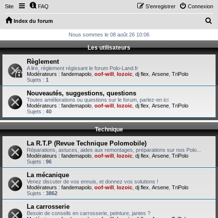
Site
FAQ
S’enregistrer
Connexion
R
Index du forum
e
Nous sommes le 08 août 26 10:06
c
Les utilisateurs
h
Règlement
e
A lire, règlement régissant le forum Polo-Land.fr
Modérateurs :
fandemapolo
,
oof-will
,
lozoic
,
dj flex
,
Arsene
,
TriPolo
r
Sujets :
1
c
Nouveautés, suggestions, questions
Toutes améliorations ou questions sur le forum, parlez-en ici
h
Modérateurs :
fandemapolo
,
oof-will
,
lozoic
,
dj flex
,
Arsene
,
TriPolo
Sujets :
40
e
r
Technique
La R.T.P (Revue Technique Polomobile)
Réparations, astuces, aides aux remontages, préparations sur nos Polo...
Modérateurs :
fandemapolo
,
oof-will
,
lozoic
,
dj flex
,
Arsene
,
TriPolo
Sujets :
96
La mécanique
Venez discuter de vos ennuis, et donnez vos solutions !
Modérateurs :
fandemapolo
,
oof-will
,
lozoic
,
dj flex
,
Arsene
,
TriPolo
Sujets :
3862
La carrosserie
Besoin de conseils en carrosserie, peinture, jantes ?