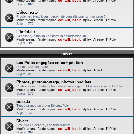
Modérateurs :
fandemapolo
,
oof-will
,
lozoic
,
dj flex
,
Arsene
,
TriPolo
Sujets :
809
L'électricité
Problèmes électriques, besoin de conseils pour un montage ?
Modérateurs :
fandemapolo
,
oof-will
,
lozoic
,
dj flex
,
Arsene
,
TriPolo
Sujets :
772
L'intérieur
La sellerie, le tableau de bord, la sonorisation etc...
Modérateurs :
fandemapolo
,
oof-will
,
lozoic
,
dj flex
,
Arsene
,
TriPolo
Sujets :
396
Divers
Les Polos engagées en compétition
Photos, articles, dates,...
Modérateurs :
fandemapolo
,
oof-will
,
lozoic
,
dj flex
,
TriPolo
Sujets :
24
Photos, photomontage, photos insolites
Postez ici vos photos, photoshops, montages... ! En rapport avec la Polo !
Modérateurs :
fandemapolo
,
oof-will
,
lozoic
,
dj flex
,
Arsene
,
TriPolo
Sujets :
173
Selecta
Tout à propos du projet Selecta Polo
Modérateurs :
fandemapolo
,
oof-will
,
lozoic
,
dj flex
,
Arsene
,
TriPolo
Sujets :
12
Divers
Les Polo en général, conseils d'achat...
Modérateurs :
fandemapolo
,
oof-will
,
lozoic
,
dj flex
,
Arsene
,
TriPolo
Sujets :
355