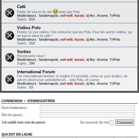
Café
Parler de tout et de rien
mais pas Polo
Modérateurs :
fandemapolo
,
oof-will
,
lozoic
,
dj flex
,
Arsene
,
TriPolo
Sujets :
615
Vidéos Polo
Postez ici vos vidéos ! Ne concerne que les Polo. Pour les autres vidéos, ça
se passe dans le café !
Modérateurs :
fandemapolo
,
oof-will
,
lozoic
,
dj flex
,
Arsene
,
TriPolo
Sujets :
212
Sorties
Réunissons nous !
Modérateurs :
fandemapolo
,
oof-will
,
lozoic
,
dj flex
,
Arsene
,
TriPolo
Sujets :
390
International Forum
For international member, in english if it possible, show us your project, an
advert about your website/forum... only Polo, of course
Modérateurs :
fandemapolo
,
oof-will
,
lozoic
,
dj flex
,
Arsene
,
TriPolo
Sujets :
23
CONNEXION
•
S’ENREGISTRER
Nom d’utilisateur :
Mot de passe :
J’ai oublié mon mot de passe
Se souvenir de moi
QUI EST EN LIGNE