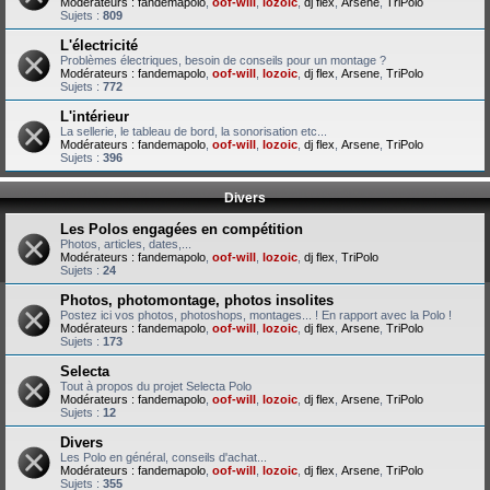
Modérateurs :
fandemapolo
,
oof-will
,
lozoic
,
dj flex
,
Arsene
,
TriPolo
Sujets :
809
L'électricité
Problèmes électriques, besoin de conseils pour un montage ?
Modérateurs :
fandemapolo
,
oof-will
,
lozoic
,
dj flex
,
Arsene
,
TriPolo
Sujets :
772
L'intérieur
La sellerie, le tableau de bord, la sonorisation etc...
Modérateurs :
fandemapolo
,
oof-will
,
lozoic
,
dj flex
,
Arsene
,
TriPolo
Sujets :
396
Divers
Les Polos engagées en compétition
Photos, articles, dates,...
Modérateurs :
fandemapolo
,
oof-will
,
lozoic
,
dj flex
,
TriPolo
Sujets :
24
Photos, photomontage, photos insolites
Postez ici vos photos, photoshops, montages... ! En rapport avec la Polo !
Modérateurs :
fandemapolo
,
oof-will
,
lozoic
,
dj flex
,
Arsene
,
TriPolo
Sujets :
173
Selecta
Tout à propos du projet Selecta Polo
Modérateurs :
fandemapolo
,
oof-will
,
lozoic
,
dj flex
,
Arsene
,
TriPolo
Sujets :
12
Divers
Les Polo en général, conseils d'achat...
Modérateurs :
fandemapolo
,
oof-will
,
lozoic
,
dj flex
,
Arsene
,
TriPolo
Sujets :
355