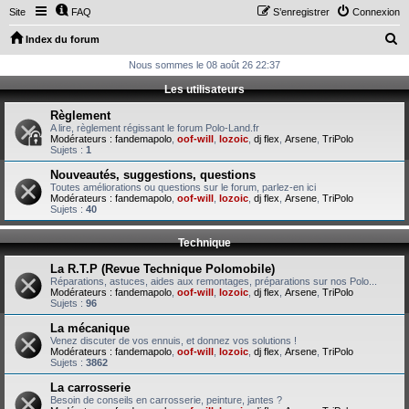
Site
FAQ
S’enregistrer
Connexion
R
Index du forum
e
Nous sommes le 08 août 26 22:37
c
Les utilisateurs
h
Règlement
e
A lire, règlement régissant le forum Polo-Land.fr
Modérateurs :
fandemapolo
,
oof-will
,
lozoic
,
dj flex
,
Arsene
,
TriPolo
r
Sujets :
1
c
Nouveautés, suggestions, questions
Toutes améliorations ou questions sur le forum, parlez-en ici
h
Modérateurs :
fandemapolo
,
oof-will
,
lozoic
,
dj flex
,
Arsene
,
TriPolo
Sujets :
40
e
r
Technique
La R.T.P (Revue Technique Polomobile)
Réparations, astuces, aides aux remontages, préparations sur nos Polo...
Modérateurs :
fandemapolo
,
oof-will
,
lozoic
,
dj flex
,
Arsene
,
TriPolo
Sujets :
96
La mécanique
Venez discuter de vos ennuis, et donnez vos solutions !
Modérateurs :
fandemapolo
,
oof-will
,
lozoic
,
dj flex
,
Arsene
,
TriPolo
Sujets :
3862
La carrosserie
Besoin de conseils en carrosserie, peinture, jantes ?