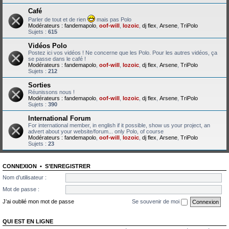
Café
Parler de tout et de rien
mais pas Polo
Modérateurs :
fandemapolo
,
oof-will
,
lozoic
,
dj flex
,
Arsene
,
TriPolo
Sujets :
615
Vidéos Polo
Postez ici vos vidéos ! Ne concerne que les Polo. Pour les autres vidéos, ça
se passe dans le café !
Modérateurs :
fandemapolo
,
oof-will
,
lozoic
,
dj flex
,
Arsene
,
TriPolo
Sujets :
212
Sorties
Réunissons nous !
Modérateurs :
fandemapolo
,
oof-will
,
lozoic
,
dj flex
,
Arsene
,
TriPolo
Sujets :
390
International Forum
For international member, in english if it possible, show us your project, an
advert about your website/forum... only Polo, of course
Modérateurs :
fandemapolo
,
oof-will
,
lozoic
,
dj flex
,
Arsene
,
TriPolo
Sujets :
23
CONNEXION
•
S’ENREGISTRER
Nom d’utilisateur :
Mot de passe :
J’ai oublié mon mot de passe
Se souvenir de moi
QUI EST EN LIGNE