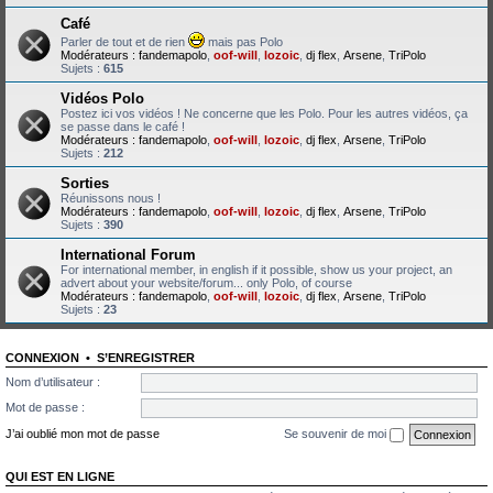
Café
Parler de tout et de rien
mais pas Polo
Modérateurs :
fandemapolo
,
oof-will
,
lozoic
,
dj flex
,
Arsene
,
TriPolo
Sujets :
615
Vidéos Polo
Postez ici vos vidéos ! Ne concerne que les Polo. Pour les autres vidéos, ça
se passe dans le café !
Modérateurs :
fandemapolo
,
oof-will
,
lozoic
,
dj flex
,
Arsene
,
TriPolo
Sujets :
212
Sorties
Réunissons nous !
Modérateurs :
fandemapolo
,
oof-will
,
lozoic
,
dj flex
,
Arsene
,
TriPolo
Sujets :
390
International Forum
For international member, in english if it possible, show us your project, an
advert about your website/forum... only Polo, of course
Modérateurs :
fandemapolo
,
oof-will
,
lozoic
,
dj flex
,
Arsene
,
TriPolo
Sujets :
23
CONNEXION
•
S’ENREGISTRER
Nom d’utilisateur :
Mot de passe :
J’ai oublié mon mot de passe
Se souvenir de moi
QUI EST EN LIGNE