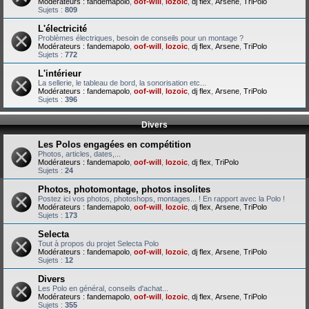
Modérateurs :
fandemapolo
,
oof-will
,
lozoic
,
dj flex
,
Arsene
,
TriPolo
Sujets :
809
L'électricité
Problèmes électriques, besoin de conseils pour un montage ?
Modérateurs :
fandemapolo
,
oof-will
,
lozoic
,
dj flex
,
Arsene
,
TriPolo
Sujets :
772
L'intérieur
La sellerie, le tableau de bord, la sonorisation etc...
Modérateurs :
fandemapolo
,
oof-will
,
lozoic
,
dj flex
,
Arsene
,
TriPolo
Sujets :
396
Divers
Les Polos engagées en compétition
Photos, articles, dates,...
Modérateurs :
fandemapolo
,
oof-will
,
lozoic
,
dj flex
,
TriPolo
Sujets :
24
Photos, photomontage, photos insolites
Postez ici vos photos, photoshops, montages... ! En rapport avec la Polo !
Modérateurs :
fandemapolo
,
oof-will
,
lozoic
,
dj flex
,
Arsene
,
TriPolo
Sujets :
173
Selecta
Tout à propos du projet Selecta Polo
Modérateurs :
fandemapolo
,
oof-will
,
lozoic
,
dj flex
,
Arsene
,
TriPolo
Sujets :
12
Divers
Les Polo en général, conseils d'achat...
Modérateurs :
fandemapolo
,
oof-will
,
lozoic
,
dj flex
,
Arsene
,
TriPolo
Sujets :
355