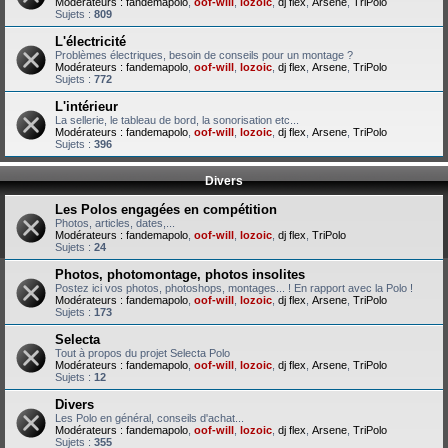
Modérateurs :
fandemapolo
,
oof-will
,
lozoic
,
dj flex
,
Arsene
,
TriPolo
Sujets :
809
L'électricité
Problèmes électriques, besoin de conseils pour un montage ?
Modérateurs :
fandemapolo
,
oof-will
,
lozoic
,
dj flex
,
Arsene
,
TriPolo
Sujets :
772
L'intérieur
La sellerie, le tableau de bord, la sonorisation etc...
Modérateurs :
fandemapolo
,
oof-will
,
lozoic
,
dj flex
,
Arsene
,
TriPolo
Sujets :
396
Divers
Les Polos engagées en compétition
Photos, articles, dates,...
Modérateurs :
fandemapolo
,
oof-will
,
lozoic
,
dj flex
,
TriPolo
Sujets :
24
Photos, photomontage, photos insolites
Postez ici vos photos, photoshops, montages... ! En rapport avec la Polo !
Modérateurs :
fandemapolo
,
oof-will
,
lozoic
,
dj flex
,
Arsene
,
TriPolo
Sujets :
173
Selecta
Tout à propos du projet Selecta Polo
Modérateurs :
fandemapolo
,
oof-will
,
lozoic
,
dj flex
,
Arsene
,
TriPolo
Sujets :
12
Divers
Les Polo en général, conseils d'achat...
Modérateurs :
fandemapolo
,
oof-will
,
lozoic
,
dj flex
,
Arsene
,
TriPolo
Sujets :
355