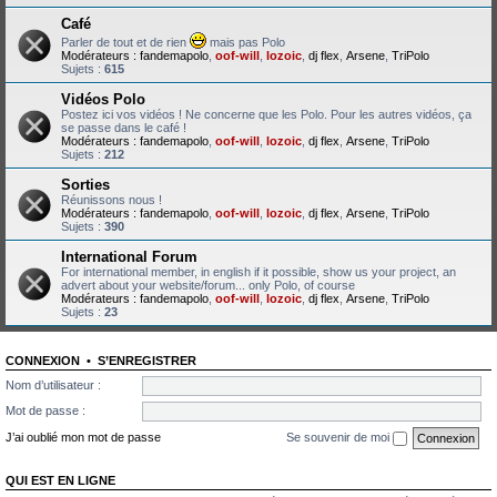
Café
Parler de tout et de rien
mais pas Polo
Modérateurs :
fandemapolo
,
oof-will
,
lozoic
,
dj flex
,
Arsene
,
TriPolo
Sujets :
615
Vidéos Polo
Postez ici vos vidéos ! Ne concerne que les Polo. Pour les autres vidéos, ça
se passe dans le café !
Modérateurs :
fandemapolo
,
oof-will
,
lozoic
,
dj flex
,
Arsene
,
TriPolo
Sujets :
212
Sorties
Réunissons nous !
Modérateurs :
fandemapolo
,
oof-will
,
lozoic
,
dj flex
,
Arsene
,
TriPolo
Sujets :
390
International Forum
For international member, in english if it possible, show us your project, an
advert about your website/forum... only Polo, of course
Modérateurs :
fandemapolo
,
oof-will
,
lozoic
,
dj flex
,
Arsene
,
TriPolo
Sujets :
23
CONNEXION
•
S’ENREGISTRER
Nom d’utilisateur :
Mot de passe :
J’ai oublié mon mot de passe
Se souvenir de moi
QUI EST EN LIGNE