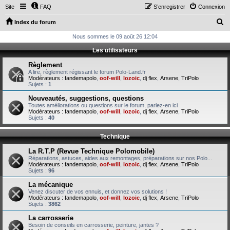
Site
FAQ
S’enregistrer
Connexion
R
Index du forum
e
Nous sommes le 09 août 26 12:04
c
Les utilisateurs
h
Règlement
e
A lire, règlement régissant le forum Polo-Land.fr
Modérateurs :
fandemapolo
,
oof-will
,
lozoic
,
dj flex
,
Arsene
,
TriPolo
r
Sujets :
1
c
Nouveautés, suggestions, questions
Toutes améliorations ou questions sur le forum, parlez-en ici
h
Modérateurs :
fandemapolo
,
oof-will
,
lozoic
,
dj flex
,
Arsene
,
TriPolo
Sujets :
40
e
r
Technique
La R.T.P (Revue Technique Polomobile)
Réparations, astuces, aides aux remontages, préparations sur nos Polo...
Modérateurs :
fandemapolo
,
oof-will
,
lozoic
,
dj flex
,
Arsene
,
TriPolo
Sujets :
96
La mécanique
Venez discuter de vos ennuis, et donnez vos solutions !
Modérateurs :
fandemapolo
,
oof-will
,
lozoic
,
dj flex
,
Arsene
,
TriPolo
Sujets :
3862
La carrosserie
Besoin de conseils en carrosserie, peinture, jantes ?