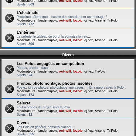
Modérateurs :
fandemapolo
,
oof-will
,
lozoic
,
dj flex
,
Arsene
,
TriPolo
Sujets :
809
L'électricité
Problèmes électriques, besoin de conseils pour un montage ?
Modérateurs :
fandemapolo
,
oof-will
,
lozoic
,
dj flex
,
Arsene
,
TriPolo
Sujets :
772
L'intérieur
La sellerie, le tableau de bord, la sonorisation etc...
Modérateurs :
fandemapolo
,
oof-will
,
lozoic
,
dj flex
,
Arsene
,
TriPolo
Sujets :
396
Divers
Les Polos engagées en compétition
Photos, articles, dates,...
Modérateurs :
fandemapolo
,
oof-will
,
lozoic
,
dj flex
,
TriPolo
Sujets :
24
Photos, photomontage, photos insolites
Postez ici vos photos, photoshops, montages... ! En rapport avec la Polo !
Modérateurs :
fandemapolo
,
oof-will
,
lozoic
,
dj flex
,
Arsene
,
TriPolo
Sujets :
173
Selecta
Tout à propos du projet Selecta Polo
Modérateurs :
fandemapolo
,
oof-will
,
lozoic
,
dj flex
,
Arsene
,
TriPolo
Sujets :
12
Divers
Les Polo en général, conseils d'achat...
Modérateurs :
fandemapolo
,
oof-will
,
lozoic
,
dj flex
,
Arsene
,
TriPolo
Sujets :
355