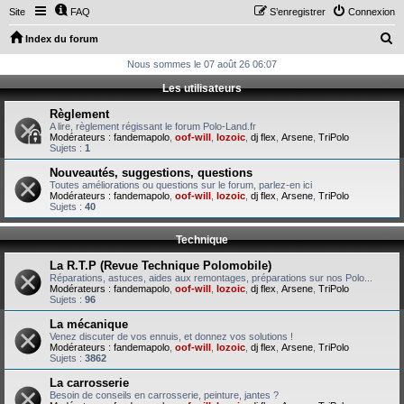
Site
FAQ
S’enregistrer
Connexion
R
Index du forum
e
Nous sommes le 07 août 26 06:07
c
Les utilisateurs
h
Règlement
e
A lire, règlement régissant le forum Polo-Land.fr
Modérateurs :
fandemapolo
,
oof-will
,
lozoic
,
dj flex
,
Arsene
,
TriPolo
r
Sujets :
1
c
Nouveautés, suggestions, questions
Toutes améliorations ou questions sur le forum, parlez-en ici
h
Modérateurs :
fandemapolo
,
oof-will
,
lozoic
,
dj flex
,
Arsene
,
TriPolo
Sujets :
40
e
r
Technique
La R.T.P (Revue Technique Polomobile)
Réparations, astuces, aides aux remontages, préparations sur nos Polo...
Modérateurs :
fandemapolo
,
oof-will
,
lozoic
,
dj flex
,
Arsene
,
TriPolo
Sujets :
96
La mécanique
Venez discuter de vos ennuis, et donnez vos solutions !
Modérateurs :
fandemapolo
,
oof-will
,
lozoic
,
dj flex
,
Arsene
,
TriPolo
Sujets :
3862
La carrosserie
Besoin de conseils en carrosserie, peinture, jantes ?