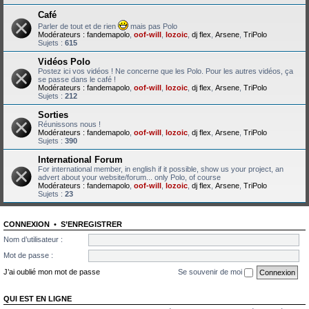
Café
Parler de tout et de rien
mais pas Polo
Modérateurs :
fandemapolo
,
oof-will
,
lozoic
,
dj flex
,
Arsene
,
TriPolo
Sujets :
615
Vidéos Polo
Postez ici vos vidéos ! Ne concerne que les Polo. Pour les autres vidéos, ça
se passe dans le café !
Modérateurs :
fandemapolo
,
oof-will
,
lozoic
,
dj flex
,
Arsene
,
TriPolo
Sujets :
212
Sorties
Réunissons nous !
Modérateurs :
fandemapolo
,
oof-will
,
lozoic
,
dj flex
,
Arsene
,
TriPolo
Sujets :
390
International Forum
For international member, in english if it possible, show us your project, an
advert about your website/forum... only Polo, of course
Modérateurs :
fandemapolo
,
oof-will
,
lozoic
,
dj flex
,
Arsene
,
TriPolo
Sujets :
23
CONNEXION
•
S’ENREGISTRER
Nom d’utilisateur :
Mot de passe :
J’ai oublié mon mot de passe
Se souvenir de moi
QUI EST EN LIGNE