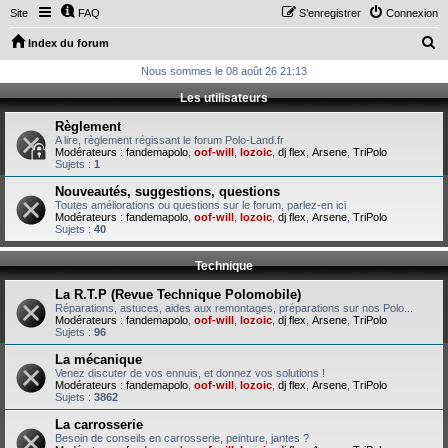
Site
FAQ
S’enregistrer
Connexion
R
Index du forum
e
Nous sommes le 08 août 26 21:13
c
Les utilisateurs
h
Règlement
e
A lire, règlement régissant le forum Polo-Land.fr
Modérateurs :
fandemapolo
,
oof-will
,
lozoic
,
dj flex
,
Arsene
,
TriPolo
r
Sujets :
1
c
Nouveautés, suggestions, questions
Toutes améliorations ou questions sur le forum, parlez-en ici
h
Modérateurs :
fandemapolo
,
oof-will
,
lozoic
,
dj flex
,
Arsene
,
TriPolo
Sujets :
40
e
r
Technique
La R.T.P (Revue Technique Polomobile)
Réparations, astuces, aides aux remontages, préparations sur nos Polo...
Modérateurs :
fandemapolo
,
oof-will
,
lozoic
,
dj flex
,
Arsene
,
TriPolo
Sujets :
96
La mécanique
Venez discuter de vos ennuis, et donnez vos solutions !
Modérateurs :
fandemapolo
,
oof-will
,
lozoic
,
dj flex
,
Arsene
,
TriPolo
Sujets :
3862
La carrosserie
Besoin de conseils en carrosserie, peinture, jantes ?