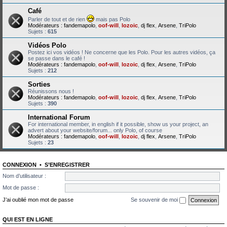
Café
Parler de tout et de rien
mais pas Polo
Modérateurs :
fandemapolo
,
oof-will
,
lozoic
,
dj flex
,
Arsene
,
TriPolo
Sujets :
615
Vidéos Polo
Postez ici vos vidéos ! Ne concerne que les Polo. Pour les autres vidéos, ça
se passe dans le café !
Modérateurs :
fandemapolo
,
oof-will
,
lozoic
,
dj flex
,
Arsene
,
TriPolo
Sujets :
212
Sorties
Réunissons nous !
Modérateurs :
fandemapolo
,
oof-will
,
lozoic
,
dj flex
,
Arsene
,
TriPolo
Sujets :
390
International Forum
For international member, in english if it possible, show us your project, an
advert about your website/forum... only Polo, of course
Modérateurs :
fandemapolo
,
oof-will
,
lozoic
,
dj flex
,
Arsene
,
TriPolo
Sujets :
23
CONNEXION
•
S’ENREGISTRER
Nom d’utilisateur :
Mot de passe :
J’ai oublié mon mot de passe
Se souvenir de moi
QUI EST EN LIGNE