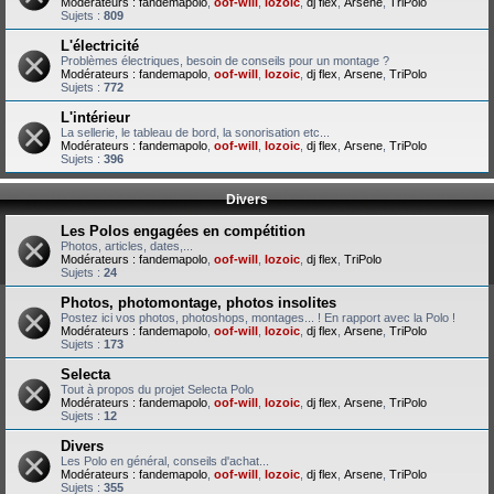
Modérateurs :
fandemapolo
,
oof-will
,
lozoic
,
dj flex
,
Arsene
,
TriPolo
Sujets :
809
L'électricité
Problèmes électriques, besoin de conseils pour un montage ?
Modérateurs :
fandemapolo
,
oof-will
,
lozoic
,
dj flex
,
Arsene
,
TriPolo
Sujets :
772
L'intérieur
La sellerie, le tableau de bord, la sonorisation etc...
Modérateurs :
fandemapolo
,
oof-will
,
lozoic
,
dj flex
,
Arsene
,
TriPolo
Sujets :
396
Divers
Les Polos engagées en compétition
Photos, articles, dates,...
Modérateurs :
fandemapolo
,
oof-will
,
lozoic
,
dj flex
,
TriPolo
Sujets :
24
Photos, photomontage, photos insolites
Postez ici vos photos, photoshops, montages... ! En rapport avec la Polo !
Modérateurs :
fandemapolo
,
oof-will
,
lozoic
,
dj flex
,
Arsene
,
TriPolo
Sujets :
173
Selecta
Tout à propos du projet Selecta Polo
Modérateurs :
fandemapolo
,
oof-will
,
lozoic
,
dj flex
,
Arsene
,
TriPolo
Sujets :
12
Divers
Les Polo en général, conseils d'achat...
Modérateurs :
fandemapolo
,
oof-will
,
lozoic
,
dj flex
,
Arsene
,
TriPolo
Sujets :
355