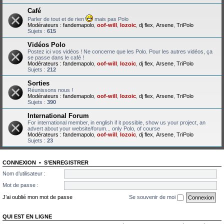
Café
Parler de tout et de rien
mais pas Polo
Modérateurs :
fandemapolo
,
oof-will
,
lozoic
,
dj flex
,
Arsene
,
TriPolo
Sujets :
615
Vidéos Polo
Postez ici vos vidéos ! Ne concerne que les Polo. Pour les autres vidéos, ça
se passe dans le café !
Modérateurs :
fandemapolo
,
oof-will
,
lozoic
,
dj flex
,
Arsene
,
TriPolo
Sujets :
212
Sorties
Réunissons nous !
Modérateurs :
fandemapolo
,
oof-will
,
lozoic
,
dj flex
,
Arsene
,
TriPolo
Sujets :
390
International Forum
For international member, in english if it possible, show us your project, an
advert about your website/forum... only Polo, of course
Modérateurs :
fandemapolo
,
oof-will
,
lozoic
,
dj flex
,
Arsene
,
TriPolo
Sujets :
23
CONNEXION
•
S’ENREGISTRER
Nom d’utilisateur :
Mot de passe :
J’ai oublié mon mot de passe
Se souvenir de moi
QUI EST EN LIGNE