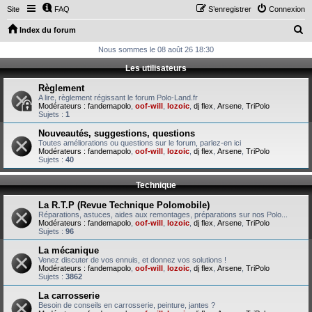
Site
FAQ
S’enregistrer
Connexion
R
Index du forum
e
Nous sommes le 08 août 26 18:30
c
Les utilisateurs
h
Règlement
e
A lire, règlement régissant le forum Polo-Land.fr
Modérateurs :
fandemapolo
,
oof-will
,
lozoic
,
dj flex
,
Arsene
,
TriPolo
r
Sujets :
1
c
Nouveautés, suggestions, questions
Toutes améliorations ou questions sur le forum, parlez-en ici
h
Modérateurs :
fandemapolo
,
oof-will
,
lozoic
,
dj flex
,
Arsene
,
TriPolo
Sujets :
40
e
r
Technique
La R.T.P (Revue Technique Polomobile)
Réparations, astuces, aides aux remontages, préparations sur nos Polo...
Modérateurs :
fandemapolo
,
oof-will
,
lozoic
,
dj flex
,
Arsene
,
TriPolo
Sujets :
96
La mécanique
Venez discuter de vos ennuis, et donnez vos solutions !
Modérateurs :
fandemapolo
,
oof-will
,
lozoic
,
dj flex
,
Arsene
,
TriPolo
Sujets :
3862
La carrosserie
Besoin de conseils en carrosserie, peinture, jantes ?