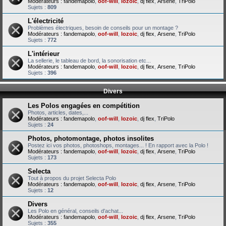
Modérateurs :
fandemapolo
,
oof-will
,
lozoic
,
dj flex
,
Arsene
,
TriPolo
Sujets :
809
L'électricité
Problèmes électriques, besoin de conseils pour un montage ?
Modérateurs :
fandemapolo
,
oof-will
,
lozoic
,
dj flex
,
Arsene
,
TriPolo
Sujets :
772
L'intérieur
La sellerie, le tableau de bord, la sonorisation etc...
Modérateurs :
fandemapolo
,
oof-will
,
lozoic
,
dj flex
,
Arsene
,
TriPolo
Sujets :
396
Divers
Les Polos engagées en compétition
Photos, articles, dates,...
Modérateurs :
fandemapolo
,
oof-will
,
lozoic
,
dj flex
,
TriPolo
Sujets :
24
Photos, photomontage, photos insolites
Postez ici vos photos, photoshops, montages... ! En rapport avec la Polo !
Modérateurs :
fandemapolo
,
oof-will
,
lozoic
,
dj flex
,
Arsene
,
TriPolo
Sujets :
173
Selecta
Tout à propos du projet Selecta Polo
Modérateurs :
fandemapolo
,
oof-will
,
lozoic
,
dj flex
,
Arsene
,
TriPolo
Sujets :
12
Divers
Les Polo en général, conseils d'achat...
Modérateurs :
fandemapolo
,
oof-will
,
lozoic
,
dj flex
,
Arsene
,
TriPolo
Sujets :
355