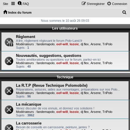
Site
FAQ
S’enregistrer
Connexion
R
Index du forum
e
Nous sommes le 10 août 26 09:03
c
Les utilisateurs
h
Règlement
e
A lire, règlement régissant le forum Polo-Land.fr
Modérateurs :
fandemapolo
,
oof-will
,
lozoic
,
dj flex
,
Arsene
,
TriPolo
r
Sujets :
1
c
Nouveautés, suggestions, questions
Toutes améliorations ou questions sur le forum, parlez-en ici
h
Modérateurs :
fandemapolo
,
oof-will
,
lozoic
,
dj flex
,
Arsene
,
TriPolo
Sujets :
40
e
r
Technique
La R.T.P (Revue Technique Polomobile)
Réparations, astuces, aides aux remontages, préparations sur nos Polo...
Modérateurs :
fandemapolo
,
oof-will
,
lozoic
,
dj flex
,
Arsene
,
TriPolo
Sujets :
96
La mécanique
Venez discuter de vos ennuis, et donnez vos solutions !
Modérateurs :
fandemapolo
,
oof-will
,
lozoic
,
dj flex
,
Arsene
,
TriPolo
Sujets :
3862
La carrosserie
Besoin de conseils en carrosserie, peinture, jantes ?