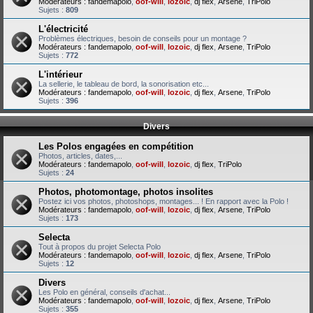
Modérateurs :
fandemapolo
,
oof-will
,
lozoic
,
dj flex
,
Arsene
,
TriPolo
Sujets :
809
L'électricité
Problèmes électriques, besoin de conseils pour un montage ?
Modérateurs :
fandemapolo
,
oof-will
,
lozoic
,
dj flex
,
Arsene
,
TriPolo
Sujets :
772
L'intérieur
La sellerie, le tableau de bord, la sonorisation etc...
Modérateurs :
fandemapolo
,
oof-will
,
lozoic
,
dj flex
,
Arsene
,
TriPolo
Sujets :
396
Divers
Les Polos engagées en compétition
Photos, articles, dates,...
Modérateurs :
fandemapolo
,
oof-will
,
lozoic
,
dj flex
,
TriPolo
Sujets :
24
Photos, photomontage, photos insolites
Postez ici vos photos, photoshops, montages... ! En rapport avec la Polo !
Modérateurs :
fandemapolo
,
oof-will
,
lozoic
,
dj flex
,
Arsene
,
TriPolo
Sujets :
173
Selecta
Tout à propos du projet Selecta Polo
Modérateurs :
fandemapolo
,
oof-will
,
lozoic
,
dj flex
,
Arsene
,
TriPolo
Sujets :
12
Divers
Les Polo en général, conseils d'achat...
Modérateurs :
fandemapolo
,
oof-will
,
lozoic
,
dj flex
,
Arsene
,
TriPolo
Sujets :
355