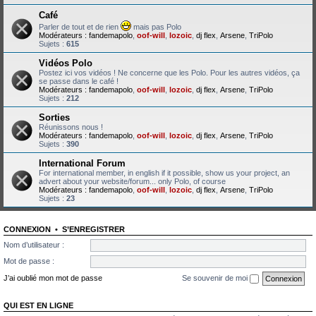
Café
Parler de tout et de rien
mais pas Polo
Modérateurs :
fandemapolo
,
oof-will
,
lozoic
,
dj flex
,
Arsene
,
TriPolo
Sujets :
615
Vidéos Polo
Postez ici vos vidéos ! Ne concerne que les Polo. Pour les autres vidéos, ça
se passe dans le café !
Modérateurs :
fandemapolo
,
oof-will
,
lozoic
,
dj flex
,
Arsene
,
TriPolo
Sujets :
212
Sorties
Réunissons nous !
Modérateurs :
fandemapolo
,
oof-will
,
lozoic
,
dj flex
,
Arsene
,
TriPolo
Sujets :
390
International Forum
For international member, in english if it possible, show us your project, an
advert about your website/forum... only Polo, of course
Modérateurs :
fandemapolo
,
oof-will
,
lozoic
,
dj flex
,
Arsene
,
TriPolo
Sujets :
23
CONNEXION
•
S’ENREGISTRER
Nom d’utilisateur :
Mot de passe :
J’ai oublié mon mot de passe
Se souvenir de moi
QUI EST EN LIGNE