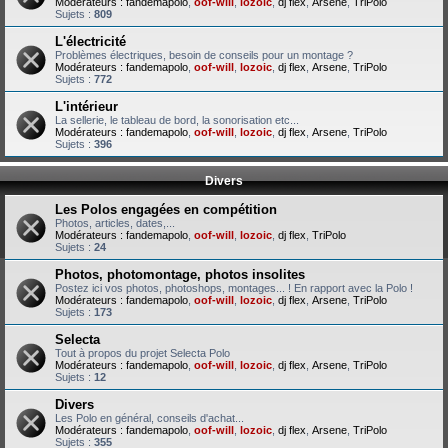
Modérateurs :
fandemapolo
,
oof-will
,
lozoic
,
dj flex
,
Arsene
,
TriPolo
Sujets :
809
L'électricité
Problèmes électriques, besoin de conseils pour un montage ?
Modérateurs :
fandemapolo
,
oof-will
,
lozoic
,
dj flex
,
Arsene
,
TriPolo
Sujets :
772
L'intérieur
La sellerie, le tableau de bord, la sonorisation etc...
Modérateurs :
fandemapolo
,
oof-will
,
lozoic
,
dj flex
,
Arsene
,
TriPolo
Sujets :
396
Divers
Les Polos engagées en compétition
Photos, articles, dates,...
Modérateurs :
fandemapolo
,
oof-will
,
lozoic
,
dj flex
,
TriPolo
Sujets :
24
Photos, photomontage, photos insolites
Postez ici vos photos, photoshops, montages... ! En rapport avec la Polo !
Modérateurs :
fandemapolo
,
oof-will
,
lozoic
,
dj flex
,
Arsene
,
TriPolo
Sujets :
173
Selecta
Tout à propos du projet Selecta Polo
Modérateurs :
fandemapolo
,
oof-will
,
lozoic
,
dj flex
,
Arsene
,
TriPolo
Sujets :
12
Divers
Les Polo en général, conseils d'achat...
Modérateurs :
fandemapolo
,
oof-will
,
lozoic
,
dj flex
,
Arsene
,
TriPolo
Sujets :
355