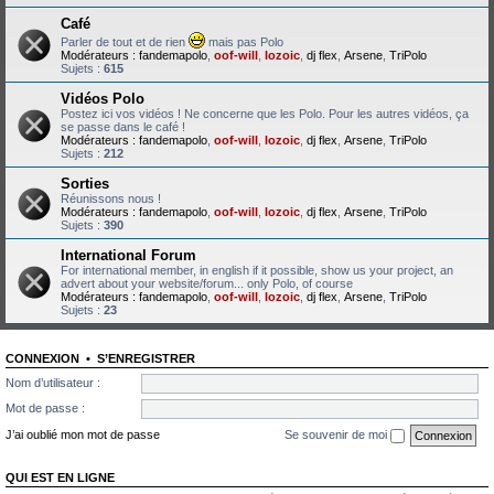
Café
Parler de tout et de rien
mais pas Polo
Modérateurs :
fandemapolo
,
oof-will
,
lozoic
,
dj flex
,
Arsene
,
TriPolo
Sujets :
615
Vidéos Polo
Postez ici vos vidéos ! Ne concerne que les Polo. Pour les autres vidéos, ça
se passe dans le café !
Modérateurs :
fandemapolo
,
oof-will
,
lozoic
,
dj flex
,
Arsene
,
TriPolo
Sujets :
212
Sorties
Réunissons nous !
Modérateurs :
fandemapolo
,
oof-will
,
lozoic
,
dj flex
,
Arsene
,
TriPolo
Sujets :
390
International Forum
For international member, in english if it possible, show us your project, an
advert about your website/forum... only Polo, of course
Modérateurs :
fandemapolo
,
oof-will
,
lozoic
,
dj flex
,
Arsene
,
TriPolo
Sujets :
23
CONNEXION
•
S’ENREGISTRER
Nom d’utilisateur :
Mot de passe :
J’ai oublié mon mot de passe
Se souvenir de moi
QUI EST EN LIGNE