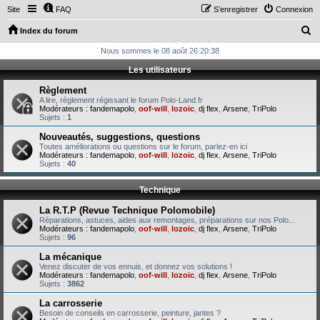
Site
FAQ
S’enregistrer
Connexion
R
Index du forum
e
Nous sommes le 08 août 26 20:38
c
Les utilisateurs
h
Règlement
e
A lire, règlement régissant le forum Polo-Land.fr
Modérateurs :
fandemapolo
,
oof-will
,
lozoic
,
dj flex
,
Arsene
,
TriPolo
r
Sujets :
1
c
Nouveautés, suggestions, questions
Toutes améliorations ou questions sur le forum, parlez-en ici
h
Modérateurs :
fandemapolo
,
oof-will
,
lozoic
,
dj flex
,
Arsene
,
TriPolo
Sujets :
40
e
r
Technique
La R.T.P (Revue Technique Polomobile)
Réparations, astuces, aides aux remontages, préparations sur nos Polo...
Modérateurs :
fandemapolo
,
oof-will
,
lozoic
,
dj flex
,
Arsene
,
TriPolo
Sujets :
96
La mécanique
Venez discuter de vos ennuis, et donnez vos solutions !
Modérateurs :
fandemapolo
,
oof-will
,
lozoic
,
dj flex
,
Arsene
,
TriPolo
Sujets :
3862
La carrosserie
Besoin de conseils en carrosserie, peinture, jantes ?