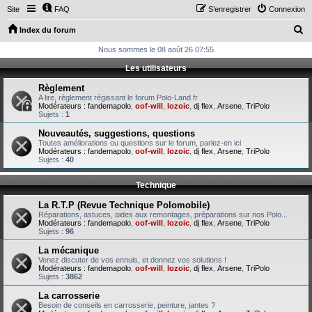
Site
FAQ
S’enregistrer
Connexion
R
Index du forum
e
Nous sommes le 08 août 26 07:55
c
Les utilisateurs
h
Règlement
e
A lire, règlement régissant le forum Polo-Land.fr
Modérateurs :
fandemapolo
,
oof-will
,
lozoic
,
dj flex
,
Arsene
,
TriPolo
r
Sujets :
1
c
Nouveautés, suggestions, questions
Toutes améliorations ou questions sur le forum, parlez-en ici
h
Modérateurs :
fandemapolo
,
oof-will
,
lozoic
,
dj flex
,
Arsene
,
TriPolo
Sujets :
40
e
r
Technique
La R.T.P (Revue Technique Polomobile)
Réparations, astuces, aides aux remontages, préparations sur nos Polo...
Modérateurs :
fandemapolo
,
oof-will
,
lozoic
,
dj flex
,
Arsene
,
TriPolo
Sujets :
96
La mécanique
Venez discuter de vos ennuis, et donnez vos solutions !
Modérateurs :
fandemapolo
,
oof-will
,
lozoic
,
dj flex
,
Arsene
,
TriPolo
Sujets :
3862
La carrosserie
Besoin de conseils en carrosserie, peinture, jantes ?