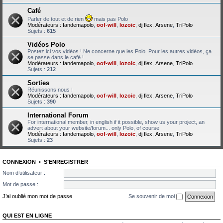
Café
Parler de tout et de rien
mais pas Polo
Modérateurs :
fandemapolo
,
oof-will
,
lozoic
,
dj flex
,
Arsene
,
TriPolo
Sujets :
615
Vidéos Polo
Postez ici vos vidéos ! Ne concerne que les Polo. Pour les autres vidéos, ça
se passe dans le café !
Modérateurs :
fandemapolo
,
oof-will
,
lozoic
,
dj flex
,
Arsene
,
TriPolo
Sujets :
212
Sorties
Réunissons nous !
Modérateurs :
fandemapolo
,
oof-will
,
lozoic
,
dj flex
,
Arsene
,
TriPolo
Sujets :
390
International Forum
For international member, in english if it possible, show us your project, an
advert about your website/forum... only Polo, of course
Modérateurs :
fandemapolo
,
oof-will
,
lozoic
,
dj flex
,
Arsene
,
TriPolo
Sujets :
23
CONNEXION
•
S’ENREGISTRER
Nom d’utilisateur :
Mot de passe :
J’ai oublié mon mot de passe
Se souvenir de moi
QUI EST EN LIGNE