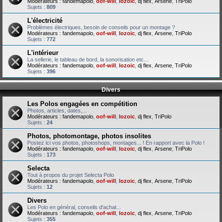
Modérateurs :
fandemapolo
,
oof-will
,
lozoic
,
dj flex
,
Arsene
,
TriPolo
Sujets :
809
L'électricité
Problèmes électriques, besoin de conseils pour un montage ?
Modérateurs :
fandemapolo
,
oof-will
,
lozoic
,
dj flex
,
Arsene
,
TriPolo
Sujets :
772
L'intérieur
La sellerie, le tableau de bord, la sonorisation etc...
Modérateurs :
fandemapolo
,
oof-will
,
lozoic
,
dj flex
,
Arsene
,
TriPolo
Sujets :
396
Divers
Les Polos engagées en compétition
Photos, articles, dates,...
Modérateurs :
fandemapolo
,
oof-will
,
lozoic
,
dj flex
,
TriPolo
Sujets :
24
Photos, photomontage, photos insolites
Postez ici vos photos, photoshops, montages... ! En rapport avec la Polo !
Modérateurs :
fandemapolo
,
oof-will
,
lozoic
,
dj flex
,
Arsene
,
TriPolo
Sujets :
173
Selecta
Tout à propos du projet Selecta Polo
Modérateurs :
fandemapolo
,
oof-will
,
lozoic
,
dj flex
,
Arsene
,
TriPolo
Sujets :
12
Divers
Les Polo en général, conseils d'achat...
Modérateurs :
fandemapolo
,
oof-will
,
lozoic
,
dj flex
,
Arsene
,
TriPolo
Sujets :
355