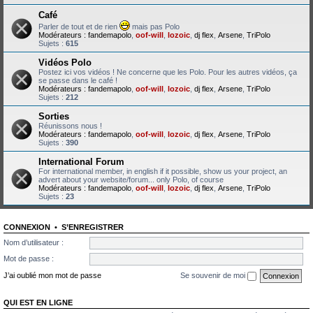
Café
Parler de tout et de rien
mais pas Polo
Modérateurs :
fandemapolo
,
oof-will
,
lozoic
,
dj flex
,
Arsene
,
TriPolo
Sujets :
615
Vidéos Polo
Postez ici vos vidéos ! Ne concerne que les Polo. Pour les autres vidéos, ça
se passe dans le café !
Modérateurs :
fandemapolo
,
oof-will
,
lozoic
,
dj flex
,
Arsene
,
TriPolo
Sujets :
212
Sorties
Réunissons nous !
Modérateurs :
fandemapolo
,
oof-will
,
lozoic
,
dj flex
,
Arsene
,
TriPolo
Sujets :
390
International Forum
For international member, in english if it possible, show us your project, an
advert about your website/forum... only Polo, of course
Modérateurs :
fandemapolo
,
oof-will
,
lozoic
,
dj flex
,
Arsene
,
TriPolo
Sujets :
23
CONNEXION
•
S’ENREGISTRER
Nom d’utilisateur :
Mot de passe :
J’ai oublié mon mot de passe
Se souvenir de moi
QUI EST EN LIGNE