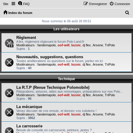
Site
FAQ
S’enregistrer
Connexion
R
Index du forum
e
Nous sommes le 06 août 26 09:51
c
Les utilisateurs
h
Règlement
e
A lire, règlement régissant le forum Polo-Land.fr
Modérateurs :
fandemapolo
,
oof-will
,
lozoic
,
dj flex
,
Arsene
,
TriPolo
r
Sujets :
1
c
Nouveautés, suggestions, questions
Toutes améliorations ou questions sur le forum, parlez-en ici
h
Modérateurs :
fandemapolo
,
oof-will
,
lozoic
,
dj flex
,
Arsene
,
TriPolo
Sujets :
40
e
r
Technique
La R.T.P (Revue Technique Polomobile)
Réparations, astuces, aides aux remontages, préparations sur nos Polo...
Modérateurs :
fandemapolo
,
oof-will
,
lozoic
,
dj flex
,
Arsene
,
TriPolo
Sujets :
96
La mécanique
Venez discuter de vos ennuis, et donnez vos solutions !
Modérateurs :
fandemapolo
,
oof-will
,
lozoic
,
dj flex
,
Arsene
,
TriPolo
Sujets :
3862
La carrosserie
Besoin de conseils en carrosserie, peinture, jantes ?