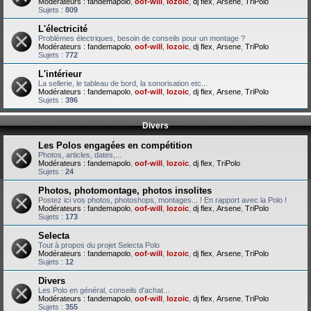
Modérateurs :
fandemapolo
,
oof-will
,
lozoic
,
dj flex
,
Arsene
,
TriPolo
Sujets :
809
L'électricité
Problèmes électriques, besoin de conseils pour un montage ?
Modérateurs :
fandemapolo
,
oof-will
,
lozoic
,
dj flex
,
Arsene
,
TriPolo
Sujets :
772
L'intérieur
La sellerie, le tableau de bord, la sonorisation etc...
Modérateurs :
fandemapolo
,
oof-will
,
lozoic
,
dj flex
,
Arsene
,
TriPolo
Sujets :
396
Divers
Les Polos engagées en compétition
Photos, articles, dates,...
Modérateurs :
fandemapolo
,
oof-will
,
lozoic
,
dj flex
,
TriPolo
Sujets :
24
Photos, photomontage, photos insolites
Postez ici vos photos, photoshops, montages... ! En rapport avec la Polo !
Modérateurs :
fandemapolo
,
oof-will
,
lozoic
,
dj flex
,
Arsene
,
TriPolo
Sujets :
173
Selecta
Tout à propos du projet Selecta Polo
Modérateurs :
fandemapolo
,
oof-will
,
lozoic
,
dj flex
,
Arsene
,
TriPolo
Sujets :
12
Divers
Les Polo en général, conseils d'achat...
Modérateurs :
fandemapolo
,
oof-will
,
lozoic
,
dj flex
,
Arsene
,
TriPolo
Sujets :
355