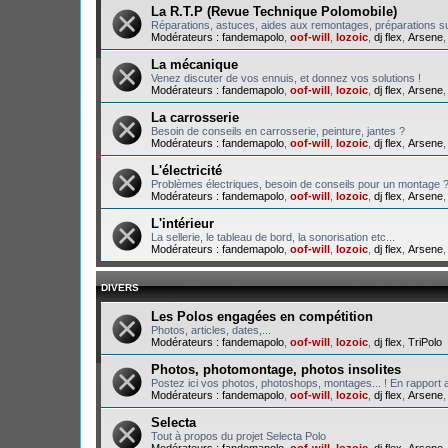
La R.T.P (Revue Technique Polomobile)
Réparations, astuces, aides aux remontages, préparations su
Modérateurs :
fandemapolo
,
oof-will
,
lozoic
,
dj flex
,
Arsene
La mécanique
Venez discuter de vos ennuis, et donnez vos solutions !
Modérateurs :
fandemapolo
,
oof-will
,
lozoic
,
dj flex
,
Arsene
La carrosserie
Besoin de conseils en carrosserie, peinture, jantes ?
Modérateurs :
fandemapolo
,
oof-will
,
lozoic
,
dj flex
,
Arsene
L'électricité
Problèmes électriques, besoin de conseils pour un montage 
Modérateurs :
fandemapolo
,
oof-will
,
lozoic
,
dj flex
,
Arsene
L'intérieur
La sellerie, le tableau de bord, la sonorisation etc...
Modérateurs :
fandemapolo
,
oof-will
,
lozoic
,
dj flex
,
Arsene
DIVERS
Les Polos engagées en compétition
Photos, articles, dates,...
Modérateurs :
fandemapolo
,
oof-will
,
lozoic
,
dj flex
,
TriPolo
Photos, photomontage, photos insolites
Postez ici vos photos, photoshops, montages... ! En rapport a
Modérateurs :
fandemapolo
,
oof-will
,
lozoic
,
dj flex
,
Arsene
Selecta
Tout à propos du projet Selecta Polo
Modérateurs :
fandemapolo
,
oof-will
,
lozoic
,
dj flex
,
Arsene