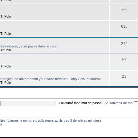
355
,
TriPolo
615
,
TriPolo
212
tres vidéos, ça se passe dans le café !
,
TriPolo
390
,
TriPolo
23
ur project, an advert about your website/forum... only Polo, of course
,
TriPolo
J’ai oublié mon mot de passe
|
Se souvenir de moi
nvités (d’après le nombre d’utilisateurs actifs ces 5 dernières minutes)
35