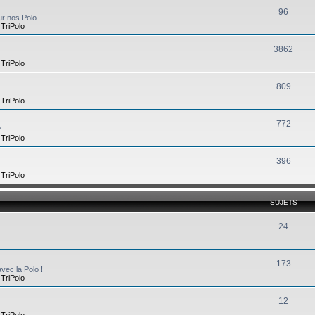
96
r nos Polo...
,
TriPolo
3862
,
TriPolo
809
,
TriPolo
772
?
,
TriPolo
396
,
TriPolo
SUJETS
24
173
vec la Polo !
,
TriPolo
12
,
TriPolo