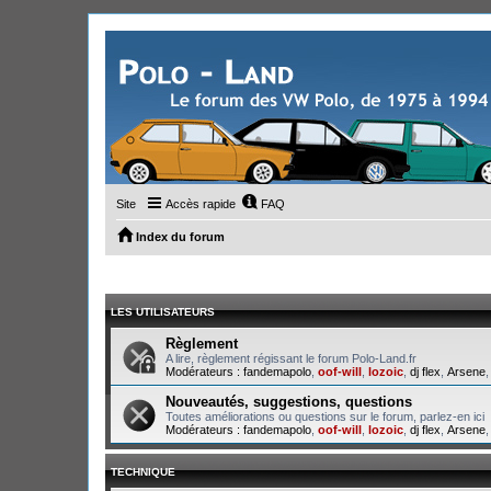
Site
Accès rapide
FAQ
Index du forum
LES UTILISATEURS
Règlement
A lire, règlement régissant le forum Polo-Land.fr
Modérateurs :
fandemapolo
,
oof-will
,
lozoic
,
dj flex
,
Arsene
Nouveautés, suggestions, questions
Toutes améliorations ou questions sur le forum, parlez-en ici
Modérateurs :
fandemapolo
,
oof-will
,
lozoic
,
dj flex
,
Arsene
TECHNIQUE