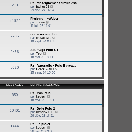
e
Re: renseignement circuit ess…
e
210
r
V
par
faches59
r
m
o
29 déc. 24 16:54
n
e
i
i
s
r
e
Pierburg -->Weber
s
51627
l
r
V
par
spoon
a
e
m
o
11 juil. 25 11:01
g
d
e
i
e
e
s
r
nouveau membre
r
s
9906
l
V
par
drewdavis
n
a
e
o
19 sept. 24 08:05
i
g
d
i
e
e
e
r
r
Allumage Polo GT
r
8456
l
m
V
par
Yeut
n
e
e
o
18 mai 26 18:44
i
d
s
i
e
e
s
r
r
Re: Autoradio - Polo II prett…
r
a
5326
l
m
V
par
Derek62300
n
g
e
e
o
15 sept. 24 15:50
i
e
d
s
i
e
e
s
r
r
r
a
l
m
MESSAGES
DERNIER MESSAGE
n
g
e
e
i
e
d
s
e
Re: Mes Polo
e
s
850
r
V
par
keutain
r
a
m
o
18 févr. 22 17:51
n
g
e
i
i
e
s
r
e
Re: Belle Polo 2
s
10461
l
r
V
par
romain27111
a
e
m
o
26 déc. 23 18:11
g
d
e
i
e
e
s
r
Re: Le projet
r
s
1444
l
V
par
keutain
n
a
e
o
26 avr. 23 09:35
i