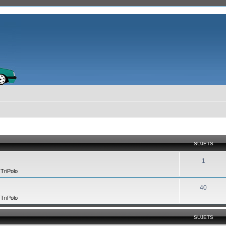
SUJETS
1
,
TriPolo
40
,
TriPolo
SUJETS