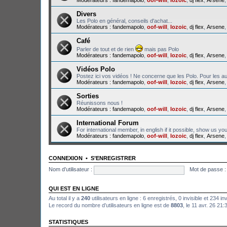
Divers
Les Polo en général, conseils d'achat...
Modérateurs :
fandemapolo
,
oof-will
,
lozoic
,
dj flex
,
Arsene
Café
Parler de tout et de rien
mais pas Polo
Modérateurs :
fandemapolo
,
oof-will
,
lozoic
,
dj flex
,
Arsene
Vidéos Polo
Postez ici vos vidéos ! Ne concerne que les Polo. Pour les au
Modérateurs :
fandemapolo
,
oof-will
,
lozoic
,
dj flex
,
Arsene
Sorties
Réunissons nous !
Modérateurs :
fandemapolo
,
oof-will
,
lozoic
,
dj flex
,
Arsene
International Forum
For international member, in english if it possible, show us yo
Modérateurs :
fandemapolo
,
oof-will
,
lozoic
,
dj flex
,
Arsene
CONNEXION
•
S’ENREGISTRER
Nom d’utilisateur :
Mot de passe :
QUI EST EN LIGNE
Au total il y a
240
utilisateurs en ligne : 6 enregistrés, 0 invisible et 234 i
Le record du nombre d’utilisateurs en ligne est de
8803
, le 11 avr. 26 21:
STATISTIQUES