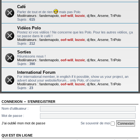
Café
Parler de tout et de rien
mais pas Polo
Modérateurs :
fandemapolo
,
oof-will
,
lozoic
,
dj flex
,
Arsene
,
TriPolo
Sujets :
615
Vidéos Polo
Postez ici vos vidéos ! Ne concerne que les Polo. Pour les autres vidéos, ça
se passe dans le café !
Modérateurs :
fandemapolo
,
oof-will
,
lozoic
,
dj flex
,
Arsene
,
TriPolo
Sujets :
212
Sorties
Réunissons nous !
Modérateurs :
fandemapolo
,
oof-will
,
lozoic
,
dj flex
,
Arsene
,
TriPolo
Sujets :
390
International Forum
For international member, in english if it possible, show us your project, an
advert about your website/forum... only Polo, of course
Modérateurs :
fandemapolo
,
oof-will
,
lozoic
,
dj flex
,
Arsene
,
TriPolo
Sujets :
23
CONNEXION
•
S’ENREGISTRER
Nom d’utilisateur :
Mot de passe :
J’ai oublié mon mot de passe
Se souvenir de moi
QUI EST EN LIGNE