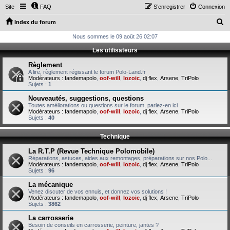
Site
FAQ
S’enregistrer
Connexion
R
Index du forum
e
Nous sommes le 09 août 26 02:07
c
Les utilisateurs
h
Règlement
e
A lire, règlement régissant le forum Polo-Land.fr
Modérateurs :
fandemapolo
,
oof-will
,
lozoic
,
dj flex
,
Arsene
,
TriPolo
r
Sujets :
1
c
Nouveautés, suggestions, questions
Toutes améliorations ou questions sur le forum, parlez-en ici
h
Modérateurs :
fandemapolo
,
oof-will
,
lozoic
,
dj flex
,
Arsene
,
TriPolo
Sujets :
40
e
r
Technique
La R.T.P (Revue Technique Polomobile)
Réparations, astuces, aides aux remontages, préparations sur nos Polo...
Modérateurs :
fandemapolo
,
oof-will
,
lozoic
,
dj flex
,
Arsene
,
TriPolo
Sujets :
96
La mécanique
Venez discuter de vos ennuis, et donnez vos solutions !
Modérateurs :
fandemapolo
,
oof-will
,
lozoic
,
dj flex
,
Arsene
,
TriPolo
Sujets :
3862
La carrosserie
Besoin de conseils en carrosserie, peinture, jantes ?