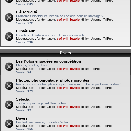
Modérateurs :
fandemapolo
,
oof-will
,
lozoic
,
dj flex
,
Arsene
,
TriPolo
Sujets :
809
L'électricité
Problèmes électriques, besoin de conseils pour un montage ?
Modérateurs :
fandemapolo
,
oof-will
,
lozoic
,
dj flex
,
Arsene
,
TriPolo
Sujets :
772
L'intérieur
La sellerie, le tableau de bord, la sonorisation etc...
Modérateurs :
fandemapolo
,
oof-will
,
lozoic
,
dj flex
,
Arsene
,
TriPolo
Sujets :
396
Divers
Les Polos engagées en compétition
Photos, articles, dates,...
Modérateurs :
fandemapolo
,
oof-will
,
lozoic
,
dj flex
,
TriPolo
Sujets :
24
Photos, photomontage, photos insolites
Postez ici vos photos, photoshops, montages... ! En rapport avec la Polo !
Modérateurs :
fandemapolo
,
oof-will
,
lozoic
,
dj flex
,
Arsene
,
TriPolo
Sujets :
173
Selecta
Tout à propos du projet Selecta Polo
Modérateurs :
fandemapolo
,
oof-will
,
lozoic
,
dj flex
,
Arsene
,
TriPolo
Sujets :
12
Divers
Les Polo en général, conseils d'achat...
Modérateurs :
fandemapolo
,
oof-will
,
lozoic
,
dj flex
,
Arsene
,
TriPolo
Sujets :
355