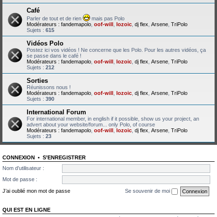
Café
Parler de tout et de rien
mais pas Polo
Modérateurs :
fandemapolo
,
oof-will
,
lozoic
,
dj flex
,
Arsene
,
TriPolo
Sujets :
615
Vidéos Polo
Postez ici vos vidéos ! Ne concerne que les Polo. Pour les autres vidéos, ça
se passe dans le café !
Modérateurs :
fandemapolo
,
oof-will
,
lozoic
,
dj flex
,
Arsene
,
TriPolo
Sujets :
212
Sorties
Réunissons nous !
Modérateurs :
fandemapolo
,
oof-will
,
lozoic
,
dj flex
,
Arsene
,
TriPolo
Sujets :
390
International Forum
For international member, in english if it possible, show us your project, an
advert about your website/forum... only Polo, of course
Modérateurs :
fandemapolo
,
oof-will
,
lozoic
,
dj flex
,
Arsene
,
TriPolo
Sujets :
23
CONNEXION
•
S’ENREGISTRER
Nom d’utilisateur :
Mot de passe :
J’ai oublié mon mot de passe
Se souvenir de moi
QUI EST EN LIGNE