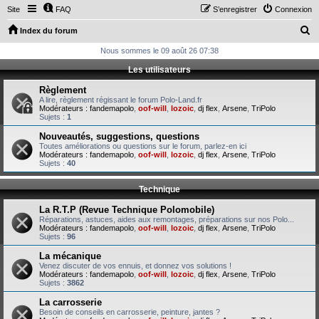
Site
FAQ
S’enregistrer
Connexion
R
Index du forum
e
Nous sommes le 09 août 26 07:38
c
Les utilisateurs
h
Règlement
e
A lire, règlement régissant le forum Polo-Land.fr
Modérateurs :
fandemapolo
,
oof-will
,
lozoic
,
dj flex
,
Arsene
,
TriPolo
r
Sujets :
1
c
Nouveautés, suggestions, questions
Toutes améliorations ou questions sur le forum, parlez-en ici
h
Modérateurs :
fandemapolo
,
oof-will
,
lozoic
,
dj flex
,
Arsene
,
TriPolo
Sujets :
40
e
r
Technique
La R.T.P (Revue Technique Polomobile)
Réparations, astuces, aides aux remontages, préparations sur nos Polo...
Modérateurs :
fandemapolo
,
oof-will
,
lozoic
,
dj flex
,
Arsene
,
TriPolo
Sujets :
96
La mécanique
Venez discuter de vos ennuis, et donnez vos solutions !
Modérateurs :
fandemapolo
,
oof-will
,
lozoic
,
dj flex
,
Arsene
,
TriPolo
Sujets :
3862
La carrosserie
Besoin de conseils en carrosserie, peinture, jantes ?