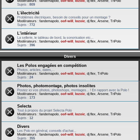
Modérateurs :
fandemapolo
,
oof-will
,
lozoic
,
dj flex
,
Arsene
,
TriPolo
Sujets :
809
L'électricité
Problèmes électriques, besoin de conseils pour un montage ?
Modérateurs :
fandemapolo
,
oof-will
,
lozoic
,
dj flex
,
Arsene
,
TriPolo
Sujets :
772
L'intérieur
La sellerie, le tableau de bord, la sonorisation etc...
Modérateurs :
fandemapolo
,
oof-will
,
lozoic
,
dj flex
,
Arsene
,
TriPolo
Sujets :
396
Divers
Les Polos engagées en compétition
Photos, articles, dates,...
Modérateurs :
fandemapolo
,
oof-will
,
lozoic
,
dj flex
,
TriPolo
Sujets :
24
Photos, photomontage, photos insolites
Postez ici vos photos, photoshops, montages... ! En rapport avec la Polo !
Modérateurs :
fandemapolo
,
oof-will
,
lozoic
,
dj flex
,
Arsene
,
TriPolo
Sujets :
173
Selecta
Tout à propos du projet Selecta Polo
Modérateurs :
fandemapolo
,
oof-will
,
lozoic
,
dj flex
,
Arsene
,
TriPolo
Sujets :
12
Divers
Les Polo en général, conseils d'achat...
Modérateurs :
fandemapolo
,
oof-will
,
lozoic
,
dj flex
,
Arsene
,
TriPolo
Sujets :
355