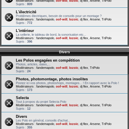
Modérateurs :
fandemapolo
,
oof-will
,
lozoic
,
dj flex
,
Arsene
,
TriPolo
Sujets :
809
L'électricité
Problèmes électriques, besoin de conseils pour un montage ?
Modérateurs :
fandemapolo
,
oof-will
,
lozoic
,
dj flex
,
Arsene
,
TriPolo
Sujets :
772
L'intérieur
La sellerie, le tableau de bord, la sonorisation etc...
Modérateurs :
fandemapolo
,
oof-will
,
lozoic
,
dj flex
,
Arsene
,
TriPolo
Sujets :
396
Divers
Les Polos engagées en compétition
Photos, articles, dates,...
Modérateurs :
fandemapolo
,
oof-will
,
lozoic
,
dj flex
,
TriPolo
Sujets :
24
Photos, photomontage, photos insolites
Postez ici vos photos, photoshops, montages... ! En rapport avec la Polo !
Modérateurs :
fandemapolo
,
oof-will
,
lozoic
,
dj flex
,
Arsene
,
TriPolo
Sujets :
173
Selecta
Tout à propos du projet Selecta Polo
Modérateurs :
fandemapolo
,
oof-will
,
lozoic
,
dj flex
,
Arsene
,
TriPolo
Sujets :
12
Divers
Les Polo en général, conseils d'achat...
Modérateurs :
fandemapolo
,
oof-will
,
lozoic
,
dj flex
,
Arsene
,
TriPolo
Sujets :
355