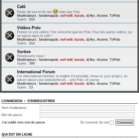
Café
Parler de tout et de rien
mais pas Polo
Modérateurs :
fandemapolo
,
oof-will
,
lozoic
,
dj flex
,
Arsene
,
TriPolo
Sujets :
615
Vidéos Polo
Postez ici vos vidéos ! Ne concerne que les Polo. Pour les autres vidéos, ça
se passe dans le café !
Modérateurs :
fandemapolo
,
oof-will
,
lozoic
,
dj flex
,
Arsene
,
TriPolo
Sujets :
212
Sorties
Réunissons nous !
Modérateurs :
fandemapolo
,
oof-will
,
lozoic
,
dj flex
,
Arsene
,
TriPolo
Sujets :
390
International Forum
For international member, in english if it possible, show us your project, an
advert about your website/forum... only Polo, of course
Modérateurs :
fandemapolo
,
oof-will
,
lozoic
,
dj flex
,
Arsene
,
TriPolo
Sujets :
23
CONNEXION
•
S’ENREGISTRER
Nom d’utilisateur :
Mot de passe :
J’ai oublié mon mot de passe
Se souvenir de moi
QUI EST EN LIGNE