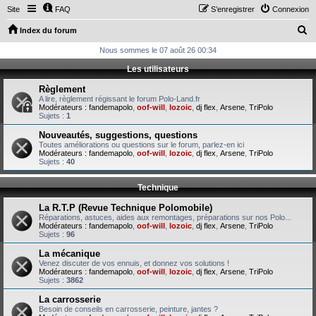
Site
FAQ
S’enregistrer
Connexion
R
Index du forum
e
Nous sommes le 07 août 26 00:34
c
Les utilisateurs
h
Règlement
e
A lire, règlement régissant le forum Polo-Land.fr
Modérateurs :
fandemapolo
,
oof-will
,
lozoic
,
dj flex
,
Arsene
,
TriPolo
r
Sujets :
1
c
Nouveautés, suggestions, questions
Toutes améliorations ou questions sur le forum, parlez-en ici
h
Modérateurs :
fandemapolo
,
oof-will
,
lozoic
,
dj flex
,
Arsene
,
TriPolo
Sujets :
40
e
r
Technique
La R.T.P (Revue Technique Polomobile)
Réparations, astuces, aides aux remontages, préparations sur nos Polo...
Modérateurs :
fandemapolo
,
oof-will
,
lozoic
,
dj flex
,
Arsene
,
TriPolo
Sujets :
96
La mécanique
Venez discuter de vos ennuis, et donnez vos solutions !
Modérateurs :
fandemapolo
,
oof-will
,
lozoic
,
dj flex
,
Arsene
,
TriPolo
Sujets :
3862
La carrosserie
Besoin de conseils en carrosserie, peinture, jantes ?