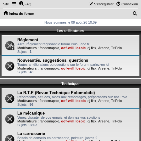
Site
FAQ
S’enregistrer
Connexion
R
Index du forum
e
Nous sommes le 09 août 26 10:09
c
Les utilisateurs
h
Règlement
e
A lire, règlement régissant le forum Polo-Land.fr
Modérateurs :
fandemapolo
,
oof-will
,
lozoic
,
dj flex
,
Arsene
,
TriPolo
r
Sujets :
1
c
Nouveautés, suggestions, questions
Toutes améliorations ou questions sur le forum, parlez-en ici
h
Modérateurs :
fandemapolo
,
oof-will
,
lozoic
,
dj flex
,
Arsene
,
TriPolo
Sujets :
40
e
r
Technique
La R.T.P (Revue Technique Polomobile)
Réparations, astuces, aides aux remontages, préparations sur nos Polo...
Modérateurs :
fandemapolo
,
oof-will
,
lozoic
,
dj flex
,
Arsene
,
TriPolo
Sujets :
96
La mécanique
Venez discuter de vos ennuis, et donnez vos solutions !
Modérateurs :
fandemapolo
,
oof-will
,
lozoic
,
dj flex
,
Arsene
,
TriPolo
Sujets :
3862
La carrosserie
Besoin de conseils en carrosserie, peinture, jantes ?