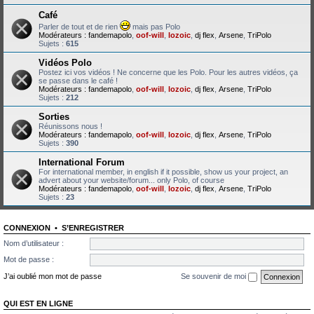
Café
Parler de tout et de rien
mais pas Polo
Modérateurs :
fandemapolo
,
oof-will
,
lozoic
,
dj flex
,
Arsene
,
TriPolo
Sujets :
615
Vidéos Polo
Postez ici vos vidéos ! Ne concerne que les Polo. Pour les autres vidéos, ça
se passe dans le café !
Modérateurs :
fandemapolo
,
oof-will
,
lozoic
,
dj flex
,
Arsene
,
TriPolo
Sujets :
212
Sorties
Réunissons nous !
Modérateurs :
fandemapolo
,
oof-will
,
lozoic
,
dj flex
,
Arsene
,
TriPolo
Sujets :
390
International Forum
For international member, in english if it possible, show us your project, an
advert about your website/forum... only Polo, of course
Modérateurs :
fandemapolo
,
oof-will
,
lozoic
,
dj flex
,
Arsene
,
TriPolo
Sujets :
23
CONNEXION
•
S’ENREGISTRER
Nom d’utilisateur :
Mot de passe :
J’ai oublié mon mot de passe
Se souvenir de moi
QUI EST EN LIGNE