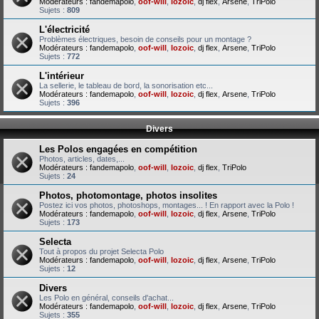
Modérateurs :
fandemapolo
,
oof-will
,
lozoic
,
dj flex
,
Arsene
,
TriPolo
Sujets :
809
L'électricité
Problèmes électriques, besoin de conseils pour un montage ?
Modérateurs :
fandemapolo
,
oof-will
,
lozoic
,
dj flex
,
Arsene
,
TriPolo
Sujets :
772
L'intérieur
La sellerie, le tableau de bord, la sonorisation etc...
Modérateurs :
fandemapolo
,
oof-will
,
lozoic
,
dj flex
,
Arsene
,
TriPolo
Sujets :
396
Divers
Les Polos engagées en compétition
Photos, articles, dates,...
Modérateurs :
fandemapolo
,
oof-will
,
lozoic
,
dj flex
,
TriPolo
Sujets :
24
Photos, photomontage, photos insolites
Postez ici vos photos, photoshops, montages... ! En rapport avec la Polo !
Modérateurs :
fandemapolo
,
oof-will
,
lozoic
,
dj flex
,
Arsene
,
TriPolo
Sujets :
173
Selecta
Tout à propos du projet Selecta Polo
Modérateurs :
fandemapolo
,
oof-will
,
lozoic
,
dj flex
,
Arsene
,
TriPolo
Sujets :
12
Divers
Les Polo en général, conseils d'achat...
Modérateurs :
fandemapolo
,
oof-will
,
lozoic
,
dj flex
,
Arsene
,
TriPolo
Sujets :
355