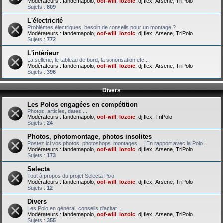
Modérateurs :
fandemapolo
,
oof-will
,
lozoic
,
dj flex
,
Arsene
,
TriPolo
Sujets :
809
L'électricité
Problèmes électriques, besoin de conseils pour un montage ?
Modérateurs :
fandemapolo
,
oof-will
,
lozoic
,
dj flex
,
Arsene
,
TriPolo
Sujets :
772
L'intérieur
La sellerie, le tableau de bord, la sonorisation etc...
Modérateurs :
fandemapolo
,
oof-will
,
lozoic
,
dj flex
,
Arsene
,
TriPolo
Sujets :
396
Divers
Les Polos engagées en compétition
Photos, articles, dates,...
Modérateurs :
fandemapolo
,
oof-will
,
lozoic
,
dj flex
,
TriPolo
Sujets :
24
Photos, photomontage, photos insolites
Postez ici vos photos, photoshops, montages... ! En rapport avec la Polo !
Modérateurs :
fandemapolo
,
oof-will
,
lozoic
,
dj flex
,
Arsene
,
TriPolo
Sujets :
173
Selecta
Tout à propos du projet Selecta Polo
Modérateurs :
fandemapolo
,
oof-will
,
lozoic
,
dj flex
,
Arsene
,
TriPolo
Sujets :
12
Divers
Les Polo en général, conseils d'achat...
Modérateurs :
fandemapolo
,
oof-will
,
lozoic
,
dj flex
,
Arsene
,
TriPolo
Sujets :
355