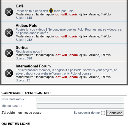
Café
Parler de tout et de rien
mais pas Polo
Modérateurs :
fandemapolo
,
oof-will
,
lozoic
,
dj flex
,
Arsene
,
TriPolo
Sujets :
615
Vidéos Polo
Postez ici vos vidéos ! Ne concerne que les Polo. Pour les autres vidéos, ça
se passe dans le café !
Modérateurs :
fandemapolo
,
oof-will
,
lozoic
,
dj flex
,
Arsene
,
TriPolo
Sujets :
212
Sorties
Réunissons nous !
Modérateurs :
fandemapolo
,
oof-will
,
lozoic
,
dj flex
,
Arsene
,
TriPolo
Sujets :
390
International Forum
For international member, in english if it possible, show us your project, an
advert about your website/forum... only Polo, of course
Modérateurs :
fandemapolo
,
oof-will
,
lozoic
,
dj flex
,
Arsene
,
TriPolo
Sujets :
23
CONNEXION
•
S’ENREGISTRER
Nom d’utilisateur :
Mot de passe :
J’ai oublié mon mot de passe
Se souvenir de moi
QUI EST EN LIGNE