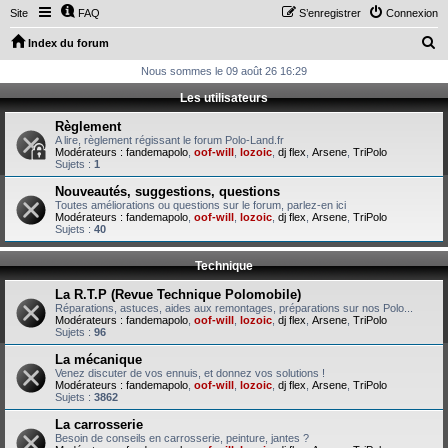
Site
FAQ
S’enregistrer
Connexion
R
Index du forum
e
Nous sommes le 09 août 26 16:29
c
Les utilisateurs
h
Règlement
e
A lire, règlement régissant le forum Polo-Land.fr
Modérateurs :
fandemapolo
,
oof-will
,
lozoic
,
dj flex
,
Arsene
,
TriPolo
r
Sujets :
1
c
Nouveautés, suggestions, questions
Toutes améliorations ou questions sur le forum, parlez-en ici
h
Modérateurs :
fandemapolo
,
oof-will
,
lozoic
,
dj flex
,
Arsene
,
TriPolo
Sujets :
40
e
r
Technique
La R.T.P (Revue Technique Polomobile)
Réparations, astuces, aides aux remontages, préparations sur nos Polo...
Modérateurs :
fandemapolo
,
oof-will
,
lozoic
,
dj flex
,
Arsene
,
TriPolo
Sujets :
96
La mécanique
Venez discuter de vos ennuis, et donnez vos solutions !
Modérateurs :
fandemapolo
,
oof-will
,
lozoic
,
dj flex
,
Arsene
,
TriPolo
Sujets :
3862
La carrosserie
Besoin de conseils en carrosserie, peinture, jantes ?