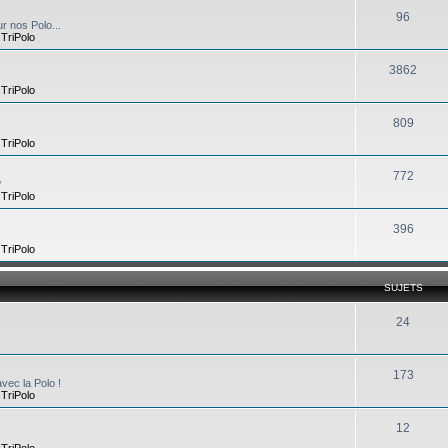
96
r nos Polo...
,
TriPolo
3862
,
TriPolo
809
,
TriPolo
772
?
,
TriPolo
396
,
TriPolo
SUJETS
24
173
vec la Polo !
,
TriPolo
12
,
TriPolo