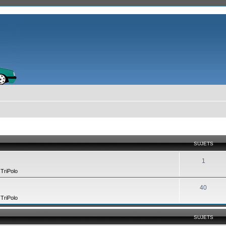
SUJETS
1
,
TriPolo
40
,
TriPolo
SUJETS