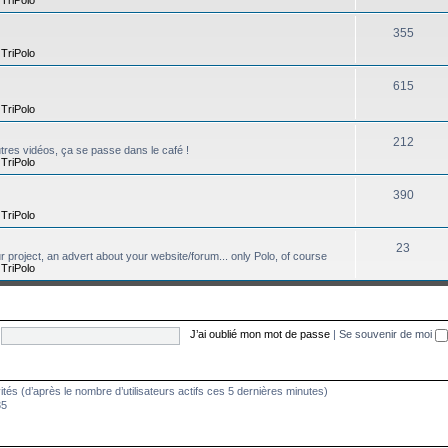
355
,
TriPolo
615
,
TriPolo
212
tres vidéos, ça se passe dans le café !
,
TriPolo
390
,
TriPolo
23
ur project, an advert about your website/forum... only Polo, of course
,
TriPolo
J’ai oublié mon mot de passe
|
Se souvenir de moi
nvités (d’après le nombre d’utilisateurs actifs ces 5 dernières minutes)
35