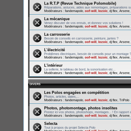
La R.T.P (Revue Technique Polomobile)
Réparations, astuces, aides aux remontages, préparations su
Modérateurs :
fandemapolo
,
oof-will
,
lozoic
,
dj flex
,
Arsene
La mécanique
Venez discuter de vos ennuis, et donnez vos solutions !
Modérateurs :
fandemapolo
,
oof-will
,
lozoic
,
dj flex
,
Arsene
La carrosserie
Besoin de conseils en carrosserie, peinture, jantes ?
Modérateurs :
fandemapolo
,
oof-will
,
lozoic
,
dj flex
,
Arsene
L'électricité
Problèmes électriques, besoin de conseils pour un montage 
Modérateurs :
fandemapolo
,
oof-will
,
lozoic
,
dj flex
,
Arsene
L'intérieur
La sellerie, le tableau de bord, la sonorisation etc...
Modérateurs :
fandemapolo
,
oof-will
,
lozoic
,
dj flex
,
Arsene
DIVERS
Les Polos engagées en compétition
Photos, articles, dates,...
Modérateurs :
fandemapolo
,
oof-will
,
lozoic
,
dj flex
,
TriPolo
Photos, photomontage, photos insolites
Postez ici vos photos, photoshops, montages... ! En rapport a
Modérateurs :
fandemapolo
,
oof-will
,
lozoic
,
dj flex
,
Arsene
Selecta
Tout à propos du projet Selecta Polo
Modérateurs :
fandemapolo
,
oof-will
,
lozoic
,
dj flex
,
Arsene