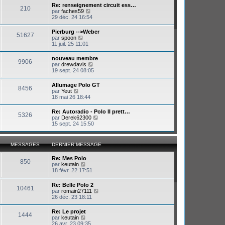
e
Re: renseignement circuit ess…
e
210
r
V
par
faches59
r
m
o
29 déc. 24 16:54
n
e
i
i
s
r
e
Pierburg -->Weber
s
51627
l
r
V
par
spoon
a
e
m
o
11 juil. 25 11:01
g
d
e
i
e
e
s
r
nouveau membre
r
s
9906
l
V
par
drewdavis
n
a
e
o
19 sept. 24 08:05
i
g
d
i
e
e
e
r
r
Allumage Polo GT
r
8456
l
m
V
par
Yeut
n
e
e
o
18 mai 26 18:44
i
d
s
i
e
e
s
r
r
Re: Autoradio - Polo II prett…
r
a
5326
l
m
V
par
Derek62300
n
g
e
e
o
15 sept. 24 15:50
i
e
d
s
i
e
e
s
r
r
r
a
l
m
MESSAGES
DERNIER MESSAGE
n
g
e
e
i
e
d
s
e
Re: Mes Polo
e
s
850
r
V
par
keutain
r
a
m
o
18 févr. 22 17:51
n
g
e
i
i
e
s
r
e
Re: Belle Polo 2
s
10461
l
r
V
par
romain27111
a
e
m
o
26 déc. 23 18:11
g
d
e
i
e
e
s
r
Re: Le projet
r
s
1444
l
V
par
keutain
n
a
e
o
26 avr. 23 09:35
i