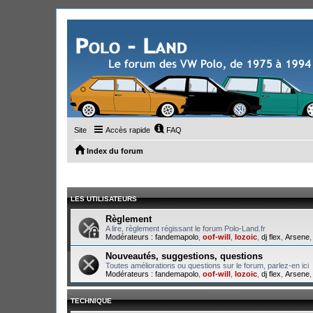
Site
Accès rapide
FAQ
Index du forum
LES UTILISATEURS
Règlement
A lire, règlement régissant le forum Polo-Land.fr
Modérateurs :
fandemapolo
,
oof-will
,
lozoic
,
dj flex
,
Arsene
Nouveautés, suggestions, questions
Toutes améliorations ou questions sur le forum, parlez-en ici
Modérateurs :
fandemapolo
,
oof-will
,
lozoic
,
dj flex
,
Arsene
TECHNIQUE