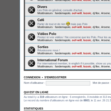
Divers
Les Polo en général, conseils d'achat...
Modérateurs :
fandemapolo
,
oof-will
,
lozoic
,
dj flex
,
Arsene
Café
Parler de tout et de rien
mais pas Polo
Modérateurs :
fandemapolo
,
oof-will
,
lozoic
,
dj flex
,
Arsene
Vidéos Polo
Postez ici vos vidéos ! Ne concerne que les Polo. Pour les au
Modérateurs :
fandemapolo
,
oof-will
,
lozoic
,
dj flex
,
Arsene
Sorties
Réunissons nous !
Modérateurs :
fandemapolo
,
oof-will
,
lozoic
,
dj flex
,
Arsene
International Forum
For international member, in english if it possible, show us yo
Modérateurs :
fandemapolo
,
oof-will
,
lozoic
,
dj flex
,
Arsene
CONNEXION
•
S’ENREGISTRER
Nom d’utilisateur :
Mot de passe :
QUI EST EN LIGNE
Au total il y a
319
utilisateurs en ligne : 6 enregistrés, 0 invisible et 313 i
Le record du nombre d’utilisateurs en ligne est de
8803
, le 11 avr. 26 21:
STATISTIQUES