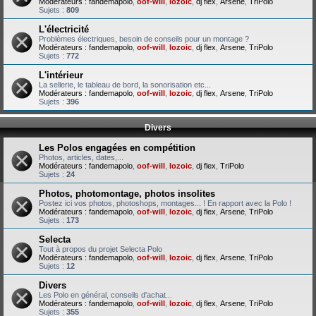
Modérateurs :
fandemapolo
,
oof-will
,
lozoic
,
dj flex
,
Arsene
,
TriPolo
Sujets :
809
L'électricité
Problèmes électriques, besoin de conseils pour un montage ?
Modérateurs :
fandemapolo
,
oof-will
,
lozoic
,
dj flex
,
Arsene
,
TriPolo
Sujets :
772
L'intérieur
La sellerie, le tableau de bord, la sonorisation etc...
Modérateurs :
fandemapolo
,
oof-will
,
lozoic
,
dj flex
,
Arsene
,
TriPolo
Sujets :
396
Divers
Les Polos engagées en compétition
Photos, articles, dates,...
Modérateurs :
fandemapolo
,
oof-will
,
lozoic
,
dj flex
,
TriPolo
Sujets :
24
Photos, photomontage, photos insolites
Postez ici vos photos, photoshops, montages... ! En rapport avec la Polo !
Modérateurs :
fandemapolo
,
oof-will
,
lozoic
,
dj flex
,
Arsene
,
TriPolo
Sujets :
173
Selecta
Tout à propos du projet Selecta Polo
Modérateurs :
fandemapolo
,
oof-will
,
lozoic
,
dj flex
,
Arsene
,
TriPolo
Sujets :
12
Divers
Les Polo en général, conseils d'achat...
Modérateurs :
fandemapolo
,
oof-will
,
lozoic
,
dj flex
,
Arsene
,
TriPolo
Sujets :
355