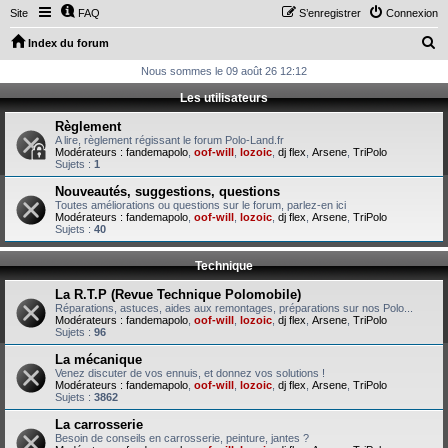
Site
FAQ
S’enregistrer
Connexion
R
Index du forum
e
Nous sommes le 09 août 26 12:12
c
Les utilisateurs
h
Règlement
e
A lire, règlement régissant le forum Polo-Land.fr
Modérateurs :
fandemapolo
,
oof-will
,
lozoic
,
dj flex
,
Arsene
,
TriPolo
r
Sujets :
1
c
Nouveautés, suggestions, questions
Toutes améliorations ou questions sur le forum, parlez-en ici
h
Modérateurs :
fandemapolo
,
oof-will
,
lozoic
,
dj flex
,
Arsene
,
TriPolo
Sujets :
40
e
r
Technique
La R.T.P (Revue Technique Polomobile)
Réparations, astuces, aides aux remontages, préparations sur nos Polo...
Modérateurs :
fandemapolo
,
oof-will
,
lozoic
,
dj flex
,
Arsene
,
TriPolo
Sujets :
96
La mécanique
Venez discuter de vos ennuis, et donnez vos solutions !
Modérateurs :
fandemapolo
,
oof-will
,
lozoic
,
dj flex
,
Arsene
,
TriPolo
Sujets :
3862
La carrosserie
Besoin de conseils en carrosserie, peinture, jantes ?