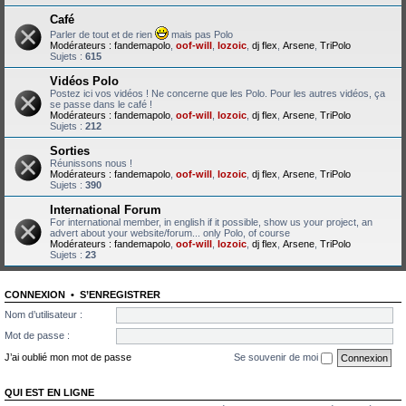
Café
Parler de tout et de rien
mais pas Polo
Modérateurs :
fandemapolo
,
oof-will
,
lozoic
,
dj flex
,
Arsene
,
TriPolo
Sujets :
615
Vidéos Polo
Postez ici vos vidéos ! Ne concerne que les Polo. Pour les autres vidéos, ça
se passe dans le café !
Modérateurs :
fandemapolo
,
oof-will
,
lozoic
,
dj flex
,
Arsene
,
TriPolo
Sujets :
212
Sorties
Réunissons nous !
Modérateurs :
fandemapolo
,
oof-will
,
lozoic
,
dj flex
,
Arsene
,
TriPolo
Sujets :
390
International Forum
For international member, in english if it possible, show us your project, an
advert about your website/forum... only Polo, of course
Modérateurs :
fandemapolo
,
oof-will
,
lozoic
,
dj flex
,
Arsene
,
TriPolo
Sujets :
23
CONNEXION
•
S’ENREGISTRER
Nom d’utilisateur :
Mot de passe :
J’ai oublié mon mot de passe
Se souvenir de moi
QUI EST EN LIGNE