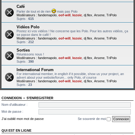
Café
Parler de tout et de rien
mais pas Polo
Modérateurs :
fandemapolo
,
oof-will
,
lozoic
,
dj flex
,
Arsene
,
TriPolo
Sujets :
615
Vidéos Polo
Postez ici vos vidéos ! Ne concerne que les Polo. Pour les autres vidéos, ça
se passe dans le café !
Modérateurs :
fandemapolo
,
oof-will
,
lozoic
,
dj flex
,
Arsene
,
TriPolo
Sujets :
212
Sorties
Réunissons nous !
Modérateurs :
fandemapolo
,
oof-will
,
lozoic
,
dj flex
,
Arsene
,
TriPolo
Sujets :
390
International Forum
For international member, in english if it possible, show us your project, an
advert about your website/forum... only Polo, of course
Modérateurs :
fandemapolo
,
oof-will
,
lozoic
,
dj flex
,
Arsene
,
TriPolo
Sujets :
23
CONNEXION
•
S’ENREGISTRER
Nom d’utilisateur :
Mot de passe :
J’ai oublié mon mot de passe
Se souvenir de moi
QUI EST EN LIGNE