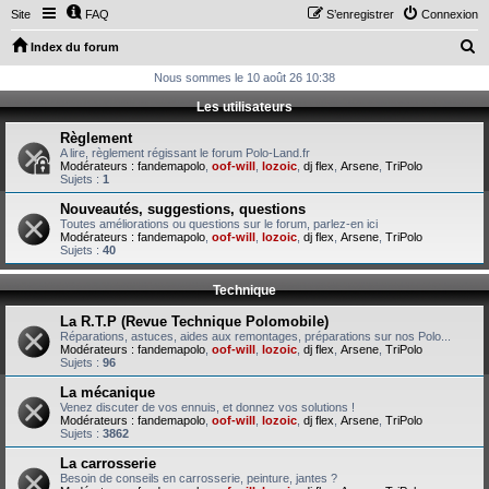
Site
FAQ
S’enregistrer
Connexion
R
Index du forum
e
Nous sommes le 10 août 26 10:38
c
Les utilisateurs
h
Règlement
e
A lire, règlement régissant le forum Polo-Land.fr
Modérateurs :
fandemapolo
,
oof-will
,
lozoic
,
dj flex
,
Arsene
,
TriPolo
r
Sujets :
1
c
Nouveautés, suggestions, questions
Toutes améliorations ou questions sur le forum, parlez-en ici
h
Modérateurs :
fandemapolo
,
oof-will
,
lozoic
,
dj flex
,
Arsene
,
TriPolo
Sujets :
40
e
r
Technique
La R.T.P (Revue Technique Polomobile)
Réparations, astuces, aides aux remontages, préparations sur nos Polo...
Modérateurs :
fandemapolo
,
oof-will
,
lozoic
,
dj flex
,
Arsene
,
TriPolo
Sujets :
96
La mécanique
Venez discuter de vos ennuis, et donnez vos solutions !
Modérateurs :
fandemapolo
,
oof-will
,
lozoic
,
dj flex
,
Arsene
,
TriPolo
Sujets :
3862
La carrosserie
Besoin de conseils en carrosserie, peinture, jantes ?