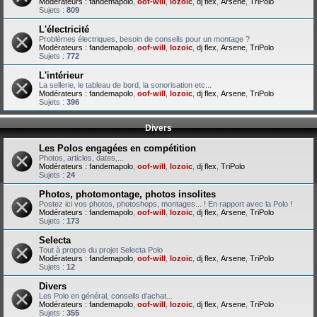
Modérateurs :
fandemapolo
,
oof-will
,
lozoic
,
dj flex
,
Arsene
,
TriPolo
Sujets :
809
L'électricité
Problèmes électriques, besoin de conseils pour un montage ?
Modérateurs :
fandemapolo
,
oof-will
,
lozoic
,
dj flex
,
Arsene
,
TriPolo
Sujets :
772
L'intérieur
La sellerie, le tableau de bord, la sonorisation etc...
Modérateurs :
fandemapolo
,
oof-will
,
lozoic
,
dj flex
,
Arsene
,
TriPolo
Sujets :
396
Divers
Les Polos engagées en compétition
Photos, articles, dates,...
Modérateurs :
fandemapolo
,
oof-will
,
lozoic
,
dj flex
,
TriPolo
Sujets :
24
Photos, photomontage, photos insolites
Postez ici vos photos, photoshops, montages... ! En rapport avec la Polo !
Modérateurs :
fandemapolo
,
oof-will
,
lozoic
,
dj flex
,
Arsene
,
TriPolo
Sujets :
173
Selecta
Tout à propos du projet Selecta Polo
Modérateurs :
fandemapolo
,
oof-will
,
lozoic
,
dj flex
,
Arsene
,
TriPolo
Sujets :
12
Divers
Les Polo en général, conseils d'achat...
Modérateurs :
fandemapolo
,
oof-will
,
lozoic
,
dj flex
,
Arsene
,
TriPolo
Sujets :
355