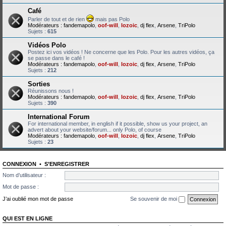
Café
Parler de tout et de rien
mais pas Polo
Modérateurs :
fandemapolo
,
oof-will
,
lozoic
,
dj flex
,
Arsene
,
TriPolo
Sujets :
615
Vidéos Polo
Postez ici vos vidéos ! Ne concerne que les Polo. Pour les autres vidéos, ça
se passe dans le café !
Modérateurs :
fandemapolo
,
oof-will
,
lozoic
,
dj flex
,
Arsene
,
TriPolo
Sujets :
212
Sorties
Réunissons nous !
Modérateurs :
fandemapolo
,
oof-will
,
lozoic
,
dj flex
,
Arsene
,
TriPolo
Sujets :
390
International Forum
For international member, in english if it possible, show us your project, an
advert about your website/forum... only Polo, of course
Modérateurs :
fandemapolo
,
oof-will
,
lozoic
,
dj flex
,
Arsene
,
TriPolo
Sujets :
23
CONNEXION
•
S’ENREGISTRER
Nom d’utilisateur :
Mot de passe :
J’ai oublié mon mot de passe
Se souvenir de moi
QUI EST EN LIGNE