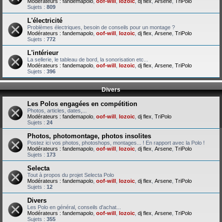
Modérateurs :
fandemapolo
,
oof-will
,
lozoic
,
dj flex
,
Arsene
,
TriPolo
Sujets :
809
L'électricité
Problèmes électriques, besoin de conseils pour un montage ?
Modérateurs :
fandemapolo
,
oof-will
,
lozoic
,
dj flex
,
Arsene
,
TriPolo
Sujets :
772
L'intérieur
La sellerie, le tableau de bord, la sonorisation etc...
Modérateurs :
fandemapolo
,
oof-will
,
lozoic
,
dj flex
,
Arsene
,
TriPolo
Sujets :
396
Divers
Les Polos engagées en compétition
Photos, articles, dates,...
Modérateurs :
fandemapolo
,
oof-will
,
lozoic
,
dj flex
,
TriPolo
Sujets :
24
Photos, photomontage, photos insolites
Postez ici vos photos, photoshops, montages... ! En rapport avec la Polo !
Modérateurs :
fandemapolo
,
oof-will
,
lozoic
,
dj flex
,
Arsene
,
TriPolo
Sujets :
173
Selecta
Tout à propos du projet Selecta Polo
Modérateurs :
fandemapolo
,
oof-will
,
lozoic
,
dj flex
,
Arsene
,
TriPolo
Sujets :
12
Divers
Les Polo en général, conseils d'achat...
Modérateurs :
fandemapolo
,
oof-will
,
lozoic
,
dj flex
,
Arsene
,
TriPolo
Sujets :
355