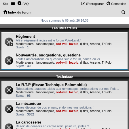
Site
FAQ
S’enregistrer
Connexion
R
Index du forum
e
Nous sommes le 06 août 26 14:38
c
Les utilisateurs
h
Règlement
e
A lire, règlement régissant le forum Polo-Land.fr
Modérateurs :
fandemapolo
,
oof-will
,
lozoic
,
dj flex
,
Arsene
,
TriPolo
r
Sujets :
1
c
Nouveautés, suggestions, questions
Toutes améliorations ou questions sur le forum, parlez-en ici
h
Modérateurs :
fandemapolo
,
oof-will
,
lozoic
,
dj flex
,
Arsene
,
TriPolo
Sujets :
40
e
r
Technique
La R.T.P (Revue Technique Polomobile)
Réparations, astuces, aides aux remontages, préparations sur nos Polo...
Modérateurs :
fandemapolo
,
oof-will
,
lozoic
,
dj flex
,
Arsene
,
TriPolo
Sujets :
96
La mécanique
Venez discuter de vos ennuis, et donnez vos solutions !
Modérateurs :
fandemapolo
,
oof-will
,
lozoic
,
dj flex
,
Arsene
,
TriPolo
Sujets :
3862
La carrosserie
Besoin de conseils en carrosserie, peinture, jantes ?